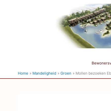
Ga
naar
de
inhoud
Bewonersv
Home
Mandeligheid
Groen
Mollen bezoeken E