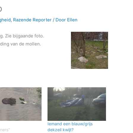
b
gheid
,
Razende Reporter
/ Door
Ellen
 Zie bijgaande foto.
jding van de mollen.
Iemand een blauw/grijs
ners"
dekzeil kwijt?