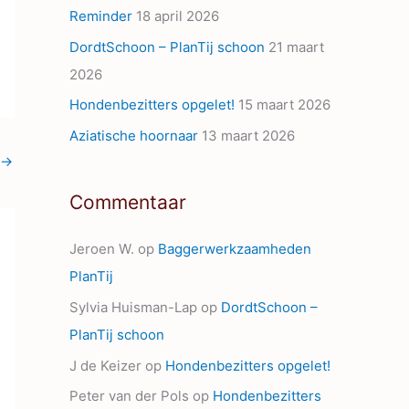
Reminder
18 april 2026
s
DordtSchoon – PlanTij schoon
21 maart
2026
Hondenbezitters opgelet!
15 maart 2026
Aziatische hoornaar
13 maart 2026
→
Commentaar
Jeroen W.
op
Baggerwerkzaamheden
PlanTij
Sylvia Huisman-Lap
op
DordtSchoon –
PlanTij schoon
J de Keizer
op
Hondenbezitters opgelet!
Peter van der Pols
op
Hondenbezitters