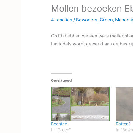
Mollen bezoeken E
4 reacties
/
Bewoners
,
Groen
,
Mandeli
Op Eb hebben we een ware mollenplaag.
Inmiddels wordt gewerkt aan de bestri
Gerelateerd
Bochten
Ratten?
In "Groen"
In "Bewo