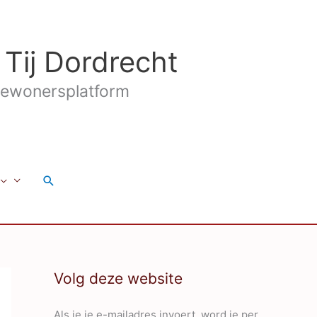
 Tij Dordrecht
ewonersplatform
Zoeken
Volg deze website
Als je je e-mailadres invoert, word je per