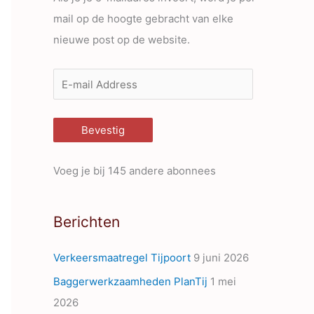
mail op de hoogte gebracht van elke
nieuwe post op de website.
E
-
m
Bevestig
a
i
Voeg je bij 145 andere abonnees
l
A
Berichten
d
d
Verkeersmaatregel Tijpoort
9 juni 2026
r
Baggerwerkzaamheden PlanTij
1 mei
e
2026
s