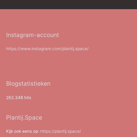
Instagram-account
https://www.instagram.com/plantij.space/
Blogstatistieken
262.348 hits
Plantij.Space
Kijk ook eens op:
https://plantij.space/