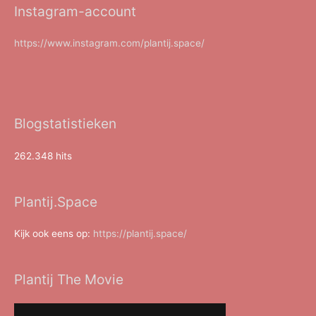
Instagram-account
https://www.instagram.com/plantij.space/
Blogstatistieken
262.348 hits
Plantij.Space
Kijk ook eens op:
https://plantij.space/
Plantij The Movie