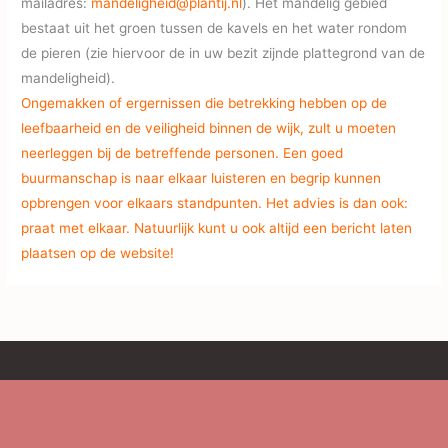
mailadres:
mandeligheid@plantij.nl
). Het mandelig gebied
bestaat uit het groen tussen de kavels en het water rondom
de pieren (zie hiervoor de in uw bezit zijnde plattegrond van de
mandeligheid).
Ongemakken of ergernissen die betrekking hebben op de
leefbaarheid en de veiligheid binnen de wijk, zult u moeten
neerleggen bij de betreffende personen. Een goed
buurmanschap is naar elkaar luisteren en begrip kunnen
opbrengen voor elkaars standpunten. Het advies is dan ook:
praat met elkaar. Natuurlijk kunt u ook altijd een bericht laten
plaatsen op de website!