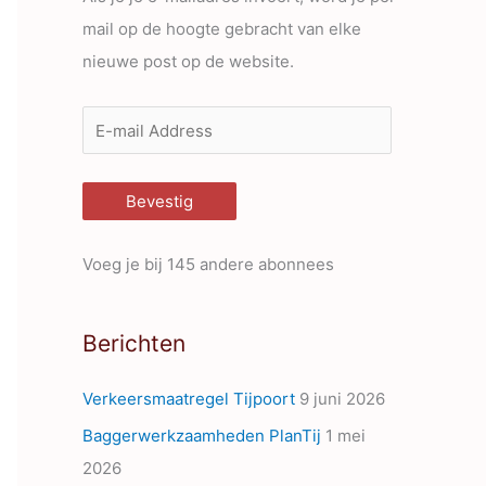
mail op de hoogte gebracht van elke
nieuwe post op de website.
E
-
m
Bevestig
a
i
Voeg je bij 145 andere abonnees
l
A
Berichten
d
d
Verkeersmaatregel Tijpoort
9 juni 2026
r
Baggerwerkzaamheden PlanTij
1 mei
e
2026
s