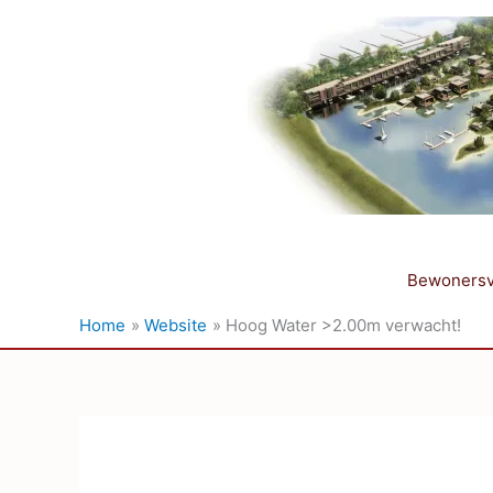
Ga
naar
de
inhoud
Bewonersv
Home
Website
Hoog Water >2.00m verwacht!