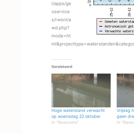
l/apps/ge
oservice
s/rwsnl/a
wd.php?
mode=ht
ml&projecttype=waterstanden&cate
Gerelateerd
Hoge waterstand verwacht
Vrijdag 
op woensdag 22 oktober
geen dre
In "Bewoners"
In "Bewo