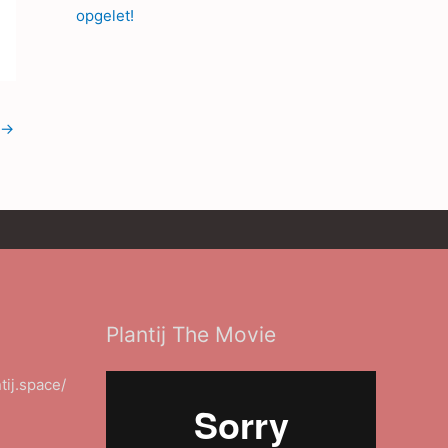
opgelet!
→
Plantij The Movie
ntij.space/