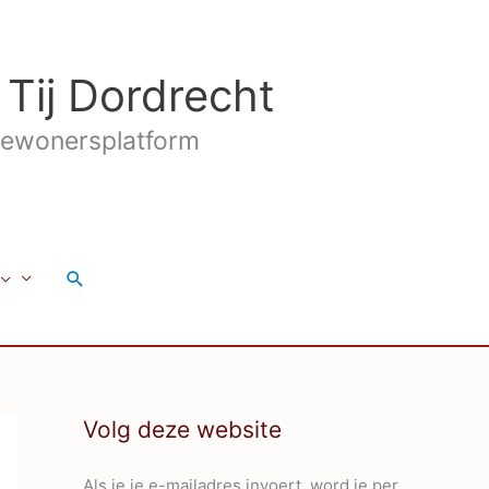
 Tij Dordrecht
ewonersplatform
Zoeken
Volg deze website
Als je je e-mailadres invoert, word je per