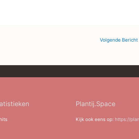
Volgende Bericht
atistieken
Plantij.Space
hits
Kijk ook eens op:
https://pla