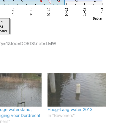
gory=1&loc=DORD&net=LMW
hoge waterstand,
Hoog-Laag water 2013
iging voor Dordrecht
In "Bewoners"
ners"