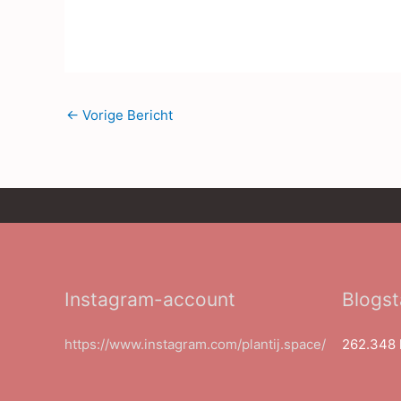
←
Vorige Bericht
Instagram-account
Blogst
https://www.instagram.com/plantij.space/
262.348 