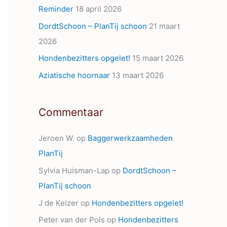
Reminder
18 april 2026
s
DordtSchoon – PlanTij schoon
21 maart
2026
Hondenbezitters opgelet!
15 maart 2026
Aziatische hoornaar
13 maart 2026
Commentaar
Jeroen W.
op
Baggerwerkzaamheden
PlanTij
Sylvia Huisman-Lap
op
DordtSchoon –
PlanTij schoon
J de Keizer
op
Hondenbezitters opgelet!
Peter van der Pols
op
Hondenbezitters