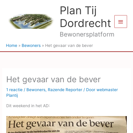
Ga
Plan Tij
naar
de
Dordrecht
Hoof
inhoud
Bewonersplatform
Home
Bewoners
Het gevaar van de bever
Het gevaar van de bever
1 reactie
/
Bewoners
,
Razende Reporter
/ Door
webmaster
Plantij
Dit weekend in het AD: