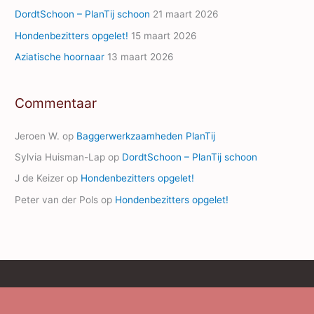
s
DordtSchoon – PlanTij schoon
21 maart 2026
Hondenbezitters opgelet!
15 maart 2026
Aziatische hoornaar
13 maart 2026
Commentaar
Jeroen W.
op
Baggerwerkzaamheden PlanTij
Sylvia Huisman-Lap
op
DordtSchoon – PlanTij schoon
J de Keizer
op
Hondenbezitters opgelet!
Peter van der Pols
op
Hondenbezitters opgelet!