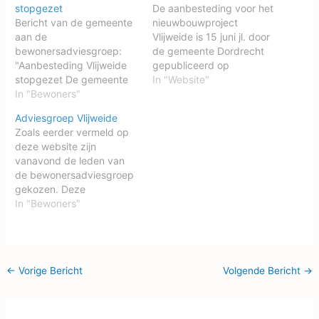
stopgezet
De aanbesteding voor het
Bericht van de gemeente
nieuwbouwproject
aan de
Vlijweide is 15 juni jl. door
bewonersadviesgroep:
de gemeente Dordrecht
"Aanbesteding Vlijweide
gepubliceerd op
stopgezet De gemeente
Tenderned. Op 25 juni is
In "Website"
heeft een nationale
In "Bewoners"
er een digitale
aanbestedingsprocedure
informatiebijeenkomst
Adviesgroep Vlijweide
gevolgd. Gelet op de
geweest voor
Zoals eerder vermeld op
waarde van deze
ontwikkelaars. Tot half
deze website zijn
overheidsopdracht, die
september hebben
vanavond de leden van
namelijk boven het
partijen de mogelijkheid
de bewonersadviesgroep
Europese drempelbedrag
zich aan te melden voor
gekozen. Deze
uitkomt, dient de
de aanbesteding. Daarna
adviesgroep wordt
In "Bewoners"
aanbesteding Europees in
zal er een selectie
betrokken bij de selectie-
de markt te worden
plaatsvinden op
en gunningsprocedure
gezet. Dit is de reden
vastgestelde…
van de gemeente voor
geweest dat de
het gebied 'Vlijweide'
gemeente de…
←
Vorige Bericht
Volgende Bericht
→
(scholencluster
Noordendijk). Alle
omliggende
wijken/buurten mochten 1