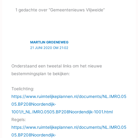
vertegenwoordiger
1 gedachte over “Gemeentenieuws Vlijweide”
voordragen. Voor Plan Tij
neemt Ellen Ravelli plaats
in deze commissie.
Verder…
MARTIJN GROENEWEG
21 JUNI 2020 OM 21:02
Onderstaand een tweetal links om het nieuwe
bestemmingsplan te bekijken:
Toelichting:
https://www.ruimtelijkeplannen.nl/documents/NL.IMRO.05
05.BP208Noordendijk-
1001/t_NL.IMRO.0505.BP208Noordendijk-1001.html
Regels:
https://www.ruimtelijkeplannen.nl/documents/NL.IMRO.05
05.BP208Noordendijk-