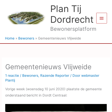
Ga
Plan Tij
naar
de
Dordrecht
Hoof
inhoud
Bewonersplatform
Home
Bewoners
Gemeentenieuws Vlijweide
Gemeentenieuws Vlijweide
1 reactie
/
Bewoners
,
Razende Reporter
/ Door
webmaster
Plantij
Vorige week (woensdag 10 juni 2020) plaatste de gemeente
onderstaand bericht in Dordt Centraal: