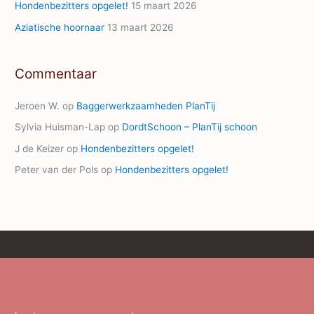
Hondenbezitters opgelet!
15 maart 2026
Aziatische hoornaar
13 maart 2026
Commentaar
Jeroen W.
op
Baggerwerkzaamheden PlanTij
Sylvia Huisman-Lap
op
DordtSchoon – PlanTij schoon
J de Keizer
op
Hondenbezitters opgelet!
Peter van der Pols
op
Hondenbezitters opgelet!