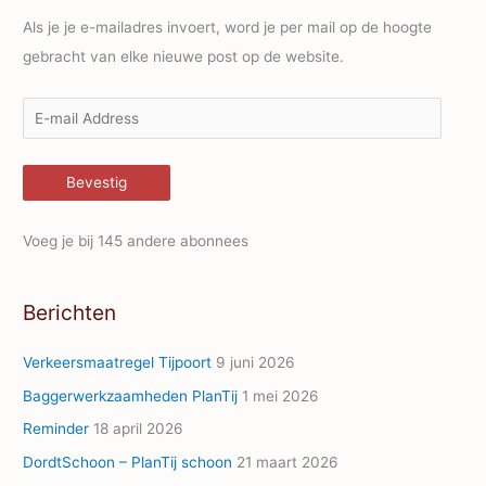
Als je je e-mailadres invoert, word je per mail op de hoogte
gebracht van elke nieuwe post op de website.
E
-
m
Bevestig
a
i
Voeg je bij 145 andere abonnees
l
A
Berichten
d
d
Verkeersmaatregel Tijpoort
9 juni 2026
r
Baggerwerkzaamheden PlanTij
1 mei 2026
e
Reminder
18 april 2026
s
s
DordtSchoon – PlanTij schoon
21 maart 2026