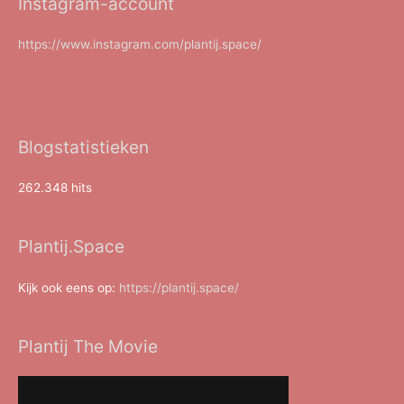
Instagram-account
https://www.instagram.com/plantij.space/
Blogstatistieken
262.348 hits
Plantij.Space
Kijk ook eens op:
https://plantij.space/
Plantij The Movie