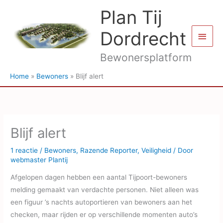
Ga
Plan Tij
naar
de
Dordrecht
Hoof
inhoud
Bewonersplatform
Home
Bewoners
Blijf alert
Blijf alert
1 reactie
/
Bewoners
,
Razende Reporter
,
Veiligheid
/ Door
webmaster Plantij
Afgelopen dagen hebben een aantal Tijpoort-bewoners
melding gemaakt van verdachte personen. Niet alleen was
een figuur ’s nachts autoportieren van bewoners aan het
checken, maar rijden er op verschillende momenten auto’s