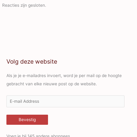
Reacties zijn gesloten.
Volg deze website
Als je je e-mailadres invoert, word je per mail op de hoogte
gebracht van elke nieuwe post op de website.
E
-
m
Bevestig
a
i
Voeg je bij 145 andere abonnees