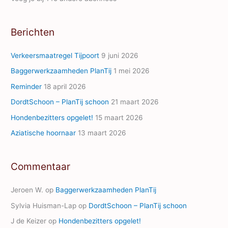
l
A
Berichten
d
d
Verkeersmaatregel Tijpoort
9 juni 2026
r
Baggerwerkzaamheden PlanTij
1 mei 2026
e
Reminder
18 april 2026
s
s
DordtSchoon – PlanTij schoon
21 maart 2026
Hondenbezitters opgelet!
15 maart 2026
Aziatische hoornaar
13 maart 2026
Commentaar
Jeroen W.
op
Baggerwerkzaamheden PlanTij
Sylvia Huisman-Lap
op
DordtSchoon – PlanTij schoon
J de Keizer
op
Hondenbezitters opgelet!