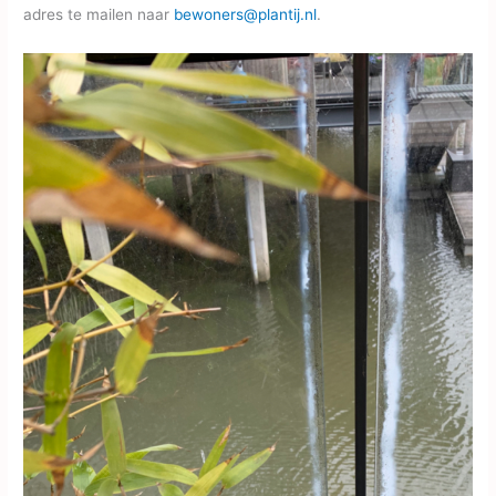
adres te mailen naar
bewoners@plantij.nl
.