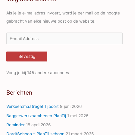
Als je je e-mailadres invoert, word je per mail op de hoogte
gebracht van elke nieuwe post op de website.
E
-
m
Bevestig
a
i
Voeg je bij 145 andere abonnees
l
A
Berichten
d
d
Verkeersmaatregel Tijpoort
9 juni 2026
r
Baggerwerkzaamheden PlanTij
1 mei 2026
e
Reminder
18 april 2026
s
s
DordtSchoon – PlanTij schoon
21 maart 2026