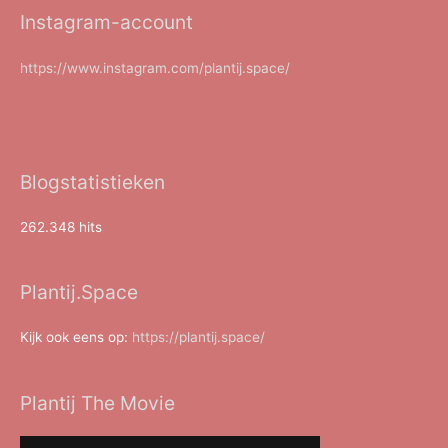
Instagram-account
https://www.instagram.com/plantij.space/
Blogstatistieken
262.348 hits
Plantij.Space
Kijk ook eens op:
https://plantij.space/
Plantij The Movie