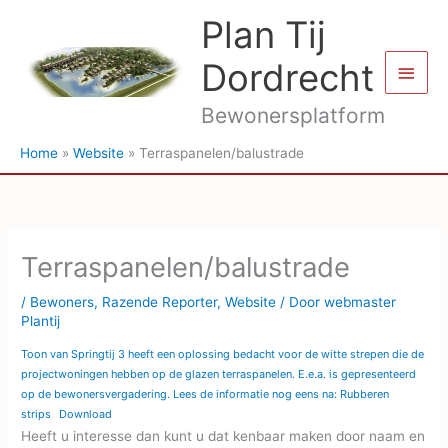
Ga
Plan Tij
naar
de
Dordrecht
Hoof
inhoud
Bewonersplatform
Home
Website
Terraspanelen/balustrade
Terraspanelen/balustrade
/
Bewoners
,
Razende Reporter
,
Website
/ Door
webmaster
Plantij
Toon van Springtij 3 heeft een oplossing bedacht voor de witte strepen die de
projectwoningen hebben op de glazen terraspanelen. E.e.a. is gepresenteerd
op de bewonersvergadering. Lees de informatie nog eens na: Rubberen
strips
Download
Heeft u interesse dan kunt u dat kenbaar maken door naam en