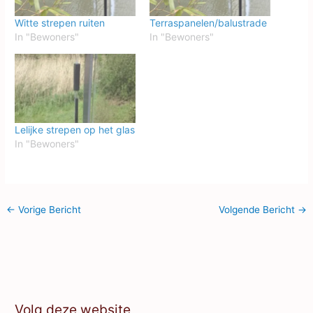
Witte strepen ruiten
Terraspanelen/balustrade
In "Bewoners"
In "Bewoners"
Lelijke strepen op het glas
In "Bewoners"
←
Vorige Bericht
Volgende Bericht
→
Volg deze website