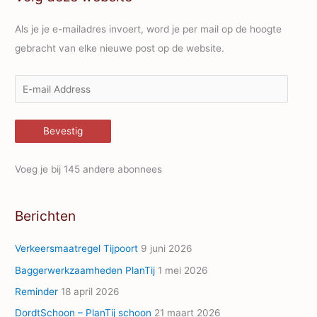
Als je je e-mailadres invoert, word je per mail op de hoogte
gebracht van elke nieuwe post op de website.
E
-
m
Bevestig
a
i
Voeg je bij 145 andere abonnees
l
A
Berichten
d
d
Verkeersmaatregel Tijpoort
9 juni 2026
r
Baggerwerkzaamheden PlanTij
1 mei 2026
e
Reminder
18 april 2026
s
s
DordtSchoon – PlanTij schoon
21 maart 2026