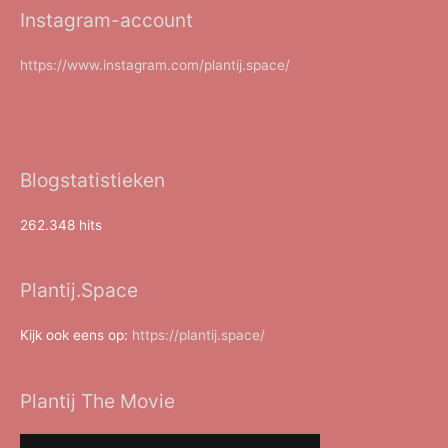
Instagram-account
https://www.instagram.com/plantij.space/
Blogstatistieken
262.348 hits
Plantij.Space
Kijk ook eens op:
https://plantij.space/
Plantij The Movie