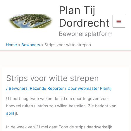
Ga
Plan Tij
naar
de
Dordrecht
Hoof
inhoud
Bewonersplatform
Home
Bewoners
Strips voor witte strepen
Strips voor witte strepen
/
Bewoners
,
Razende Reporter
/ Door
webmaster Plantij
U heeft nog twee weken de tijd om door te geven voor
hoeveel ruiten u strips zou willen bestellen. Zie bericht van
april
jl.
In de week van 21 mei gaat Toon de strips daadwerkelijk