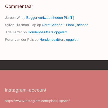
Commentaar
Jeroen W.
op
Baggerwerkzaamheden PlanTij
Sylvia Huisman-Lap
op
DordtSchoon – PlanTij schoon
J de Keizer
op
Hondenbezitters opgelet!
Peter van der Pols
op
Hondenbezitters opgelet!
Instagram-account
https://www.instagram.com/plantij.space/