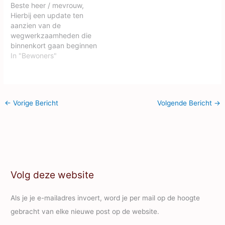
Beste heer / mevrouw,
weken bezig (afhankelijk
werkzaamheden aan de
Hierbij een update ten
van in welke zijstraat u
Tijpoort. KWS heeft
aanzien van de
woont). Daarbij is…
vandaag wel een nieuwe
wegwerkzaamheden die
planning afgegeven
binnenkort gaan beginnen
waarbij de
in Plan Tij Dordrecht. De
In "Bewoners"
werkzaamheden nu al tot
aanvang van de
medio december (!) zullen
werkzaamheden wordt
duren,…
een week naar achteren
geschoven in verband
←
Vorige Bericht
Volgende Bericht
→
met diverse
voorbereidingswerkzaam
heden. Dit betekent dat in
week 24 op maandag 8
juni de uitvoering zal
starten.…
Volg deze website
Als je je e-mailadres invoert, word je per mail op de hoogte
gebracht van elke nieuwe post op de website.