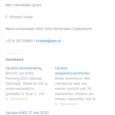
Met vriendelijke groet,
F. (Fenno) Visser
Werkvoorbereider KWS Infra Rotterdam-Zwijndrecht
+31 6 25735865 I
fvisser@kws.nl
Gerelateerd
Update herbestrating
Update
Bericht van KWS:
wegwerkzaamheden
Planning Elke zijstraat
Beste bewoners, Met
(Springtij, Vloed en Eb) is
verwijzing naar ons
onderverdeeld in
eerder bericht van 29
gedeelte A, B en C. Om
september, moeten we
gedeelte B en C in de
In "Bewoners"
helaas vaststellen dat er
zijstraten af te gaan
nog geen duidelijkheid is
In "Bewoners"
ronden zijn we naar
omtrent bereikbaarheid
Update KWS 27 mei 2020
schatting nog ca. 2 à 3
en parkeren tijdens de