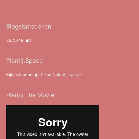
Blogstatistieken
262.348 hits
Plantij.Space
Kijk ook eens op:
https://plantij.space/
Plantij The Movie