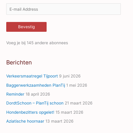
E
-
m
Bevestig
a
i
Voeg je bij 145 andere abonnees
l
A
Berichten
d
d
Verkeersmaatregel Tijpoort
9 juni 2026
r
Baggerwerkzaamheden PlanTij
1 mei 2026
e
Reminder
18 april 2026
s
s
DordtSchoon – PlanTij schoon
21 maart 2026
Hondenbezitters opgelet!
15 maart 2026
Aziatische hoornaar
13 maart 2026