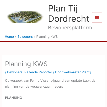
Ga
Plan Tij
naar
de
Dordrecht
Hoof
inhoud
Bewonersplatform
Home
Bewoners
Planning KWS
Planning KWS
/
Bewoners
,
Razende Reporter
/ Door
webmaster Plantij
Op verzoek van Fenno Visser bijgaand een update t.a.v. de
planning van de wegwerkzaamheden:
PLANNING