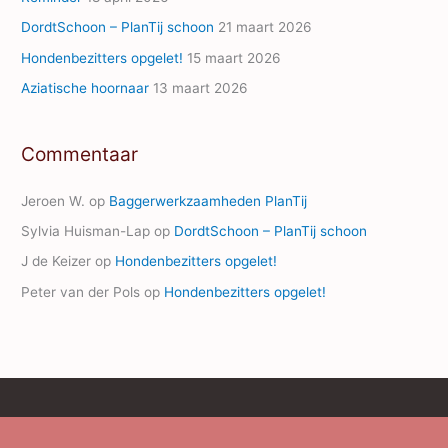
s
s
DordtSchoon – PlanTij schoon
21 maart 2026
Hondenbezitters opgelet!
15 maart 2026
Aziatische hoornaar
13 maart 2026
Commentaar
Jeroen W.
op
Baggerwerkzaamheden PlanTij
Sylvia Huisman-Lap
op
DordtSchoon – PlanTij schoon
J de Keizer
op
Hondenbezitters opgelet!
Peter van der Pols
op
Hondenbezitters opgelet!