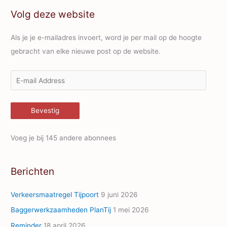
Volg deze website
Als je je e-mailadres invoert, word je per mail op de hoogte
gebracht van elke nieuwe post op de website.
E
-
m
Bevestig
a
i
Voeg je bij 145 andere abonnees
l
A
Berichten
d
d
Verkeersmaatregel Tijpoort
9 juni 2026
r
Baggerwerkzaamheden PlanTij
1 mei 2026
e
Reminder
18 april 2026