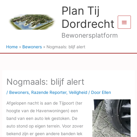
Ga
Plan Tij
naar
de
Dordrecht
Hoof
inhoud
Bewonersplatform
Home
Bewoners
Nogmaals: blijf alert
Nogmaals: blijf alert
/
Bewoners
,
Razende Reporter
,
Veiligheid
/ Door
Ellen
Afgelopen nacht is aan de Tijpoort (ter
hoogte van de Havenwoningen) een
band van een auto lek gestoken. De
auto stond op eigen terrein. Voor zover
bekend zijn er geen andere banden lek