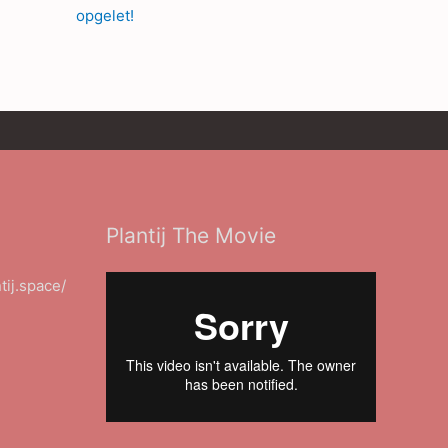
opgelet!
Plantij The Movie
ntij.space/