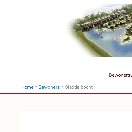
Ga
naar
de
inhoud
Bewonersv
Home
Bewoners
Gladde bocht