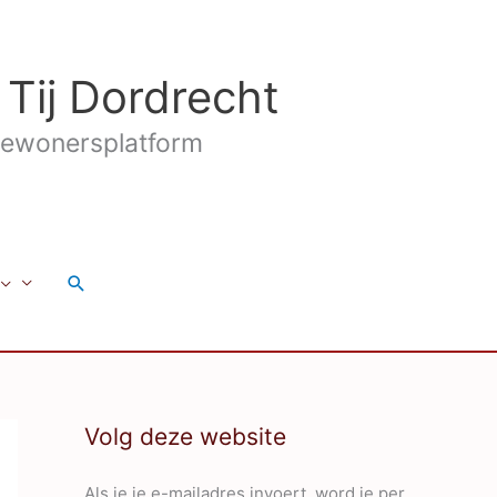
 Tij Dordrecht
ewonersplatform
Zoeken
Volg deze website
Als je je e-mailadres invoert, word je per