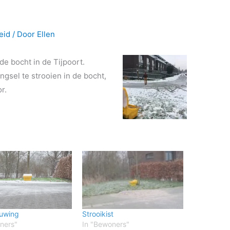
eid
/ Door
Ellen
de bocht in de Tijpoort.
sel te strooien in de bocht,
r.
uwing
Strooikist
ners"
In "Bewoners"