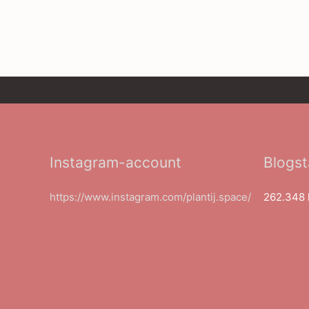
Instagram-account
Blogst
https://www.instagram.com/plantij.space/
262.348 