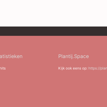
atistieken
Plantij.Space
hits
Kijk ook eens op:
https://pla