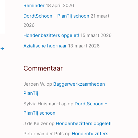
Reminder
18 april 2026
s
DordtSchoon – PlanTij schoon
21 maart
2026
Hondenbezitters opgelet!
15 maart 2026
Aziatische hoornaar
13 maart 2026
→
Commentaar
Jeroen W.
op
Baggerwerkzaamheden
PlanTij
Sylvia Huisman-Lap
op
DordtSchoon –
PlanTij schoon
J de Keizer
op
Hondenbezitters opgelet!
Peter van der Pols
op
Hondenbezitters