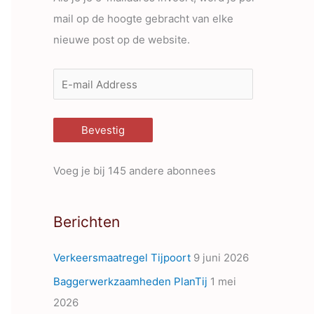
mail op de hoogte gebracht van elke
nieuwe post op de website.
E
-
m
Bevestig
a
i
Voeg je bij 145 andere abonnees
l
A
Berichten
d
d
Verkeersmaatregel Tijpoort
9 juni 2026
r
Baggerwerkzaamheden PlanTij
1 mei
e
2026
s