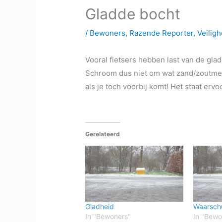
Gladde bocht
/
Bewoners
,
Razende Reporter
,
Veiligh
Vooral fietsers hebben last van de glad
Schroom dus niet om wat zand/zoutmeng
als je toch voorbij komt! Het staat ervoo
Gerelateerd
Gladheid
Waarsch
In "Bewoners"
In "Bewo