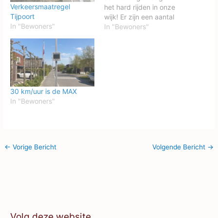
Verkeersmaatregel
het hard rijden in onze
Tijpoort
wijk! Er zijn een aantal
In "Bewoners"
wijkbewoners die ALTIJD
In "Bewoners"
te hard rijden. Ondanks
dat de kruisingen
inmiddels op verhoogde
plateaus liggen en er aan
de Tijpoort drempels
aangelegd zijn,
30 km/uur is de MAX
weerhoudt dit de
In "Bewoners"
hardrijders er niet van…
←
Vorige Bericht
Volgende Bericht
→
Volg deze website