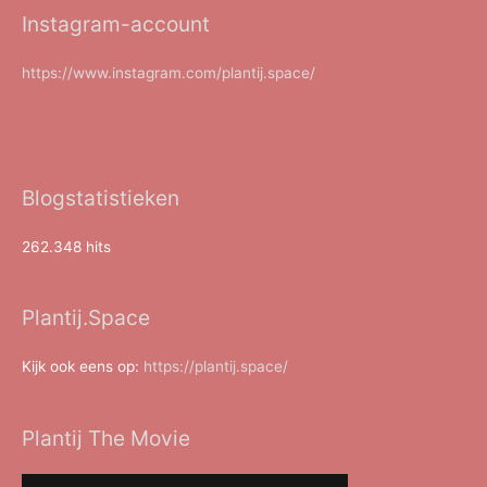
Instagram-account
https://www.instagram.com/plantij.space/
Blogstatistieken
262.348 hits
Plantij.Space
Kijk ook eens op:
https://plantij.space/
Plantij The Movie