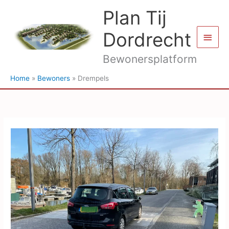
Ga
Plan Tij
naar
de
Dordrecht
Hoof
inhoud
Bewonersplatform
Home
Bewoners
Drempels