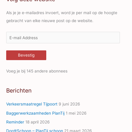
Als je je e-mailadres invoert, word je per mail op de hoogte
gebracht van elke nieuwe post op de website.
E
-
m
Bevestig
a
i
Voeg je bij 145 andere abonnees
l
A
Berichten
d
d
Verkeersmaatregel Tijpoort
9 juni 2026
r
Baggerwerkzaamheden PlanTij
1 mei 2026
e
Reminder
18 april 2026
s
s
DordtSchoon – PlanTij schoon
21 maart 2026