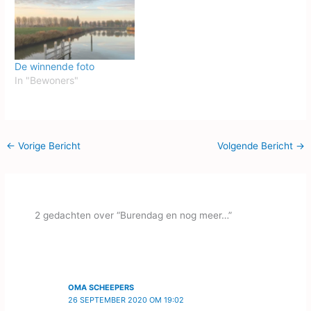
bepaalde tijden een kopje
koffie te komen drinken
en de brochure 'Wonen in
een Mandeligheid' op te
halen! De winnaar van de
De winnende foto
fotowedstrijd wordt ook
In "Bewoners"
vandaag…
←
Vorige Bericht
Volgende Bericht
→
2 gedachten over “Burendag en nog meer…”
OMA SCHEEPERS
26 SEPTEMBER 2020 OM 19:02