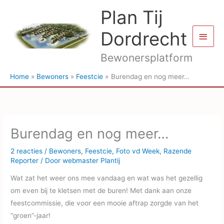
Ga
Plan Tij
naar
de
Dordrecht
Hoof
inhoud
Bewonersplatform
Home
Bewoners
Feestcie
Burendag en nog meer…
Burendag en nog meer…
2 reacties
/
Bewoners
,
Feestcie
,
Foto vd Week
,
Razende
Reporter
/ Door
webmaster Plantij
Wat zat het weer ons mee vandaag en wat was het gezellig
om even bij te kletsen met de buren! Met dank aan onze
feestcommissie, die voor een mooie aftrap zorgde van het
“groen”-jaar!