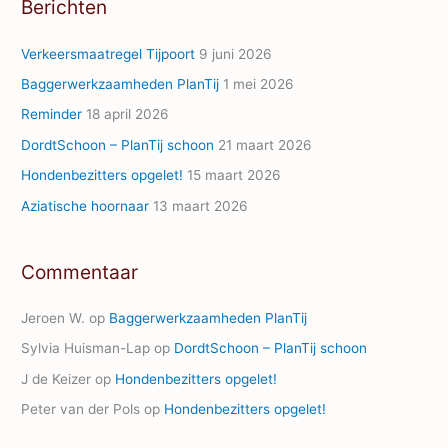
Berichten
d
d
Verkeersmaatregel Tijpoort
9 juni 2026
r
Baggerwerkzaamheden PlanTij
1 mei 2026
e
Reminder
18 april 2026
s
s
DordtSchoon – PlanTij schoon
21 maart 2026
Hondenbezitters opgelet!
15 maart 2026
Aziatische hoornaar
13 maart 2026
Commentaar
Jeroen W.
op
Baggerwerkzaamheden PlanTij
Sylvia Huisman-Lap
op
DordtSchoon – PlanTij schoon
J de Keizer
op
Hondenbezitters opgelet!
Peter van der Pols
op
Hondenbezitters opgelet!