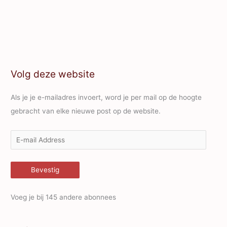
Volg deze website
Als je je e-mailadres invoert, word je per mail op de hoogte
gebracht van elke nieuwe post op de website.
E
-
m
Bevestig
a
i
Voeg je bij 145 andere abonnees
l
A