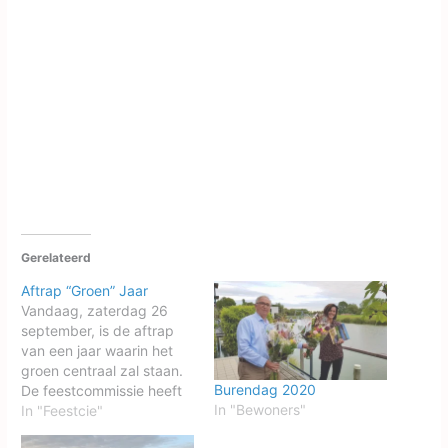
en de winnaar is….
Gerelateerd
Aftrap “Groen” Jaar
Vandaag, zaterdag 26
september, is de aftrap
van een jaar waarin het
groen centraal zal staan.
Burendag 2020
De feestcommissie heeft
In "Bewoners"
alle bewoners
In "Feestcie"
uitgenodigd om op