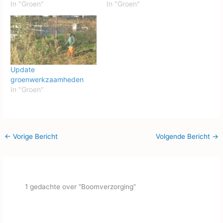
In "Groen"
In "Groen"
Update
groenwerkzaamheden
In "Groen"
←
Vorige Bericht
Volgende Bericht
→
1 gedachte over “Boomverzorging”