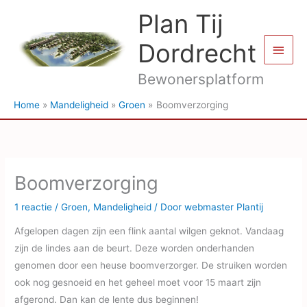
Ga
Plan Tij
naar
de
Dordrecht
Hoof
inhoud
Bewonersplatform
Home
Mandeligheid
Groen
Boomverzorging
Boomverzorging
1 reactie
/
Groen
,
Mandeligheid
/ Door
webmaster Plantij
Afgelopen dagen zijn een flink aantal wilgen geknot. Vandaag
zijn de lindes aan de beurt. Deze worden onderhanden
genomen door een heuse boomverzorger. De struiken worden
ook nog gesnoeid en het geheel moet voor 15 maart zijn
afgerond. Dan kan de lente dus beginnen!