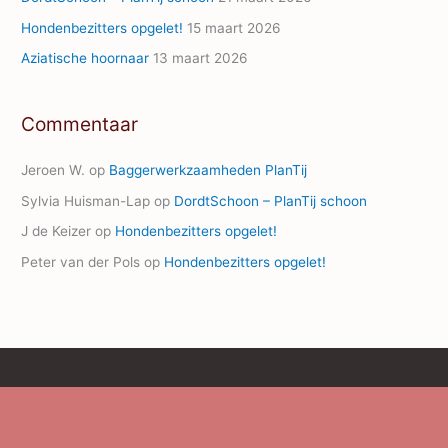
Hondenbezitters opgelet!
15 maart 2026
Aziatische hoornaar
13 maart 2026
Commentaar
Jeroen W.
op
Baggerwerkzaamheden PlanTij
Sylvia Huisman-Lap
op
DordtSchoon – PlanTij schoon
J de Keizer
op
Hondenbezitters opgelet!
Peter van der Pols
op
Hondenbezitters opgelet!