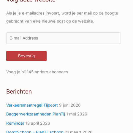
Als je je e-mailadres invoert, word je per mail op de hoogte
gebracht van elke nieuwe post op de website.
E
-
m
Bevestig
a
i
Voeg je bij 145 andere abonnees
l
A
Berichten
d
d
Verkeersmaatregel Tijpoort
9 juni 2026
r
Baggerwerkzaamheden PlanTij
1 mei 2026
e
Reminder
18 april 2026
s
s
DordtSchoon – PlanTij schoon
21 maart 2026