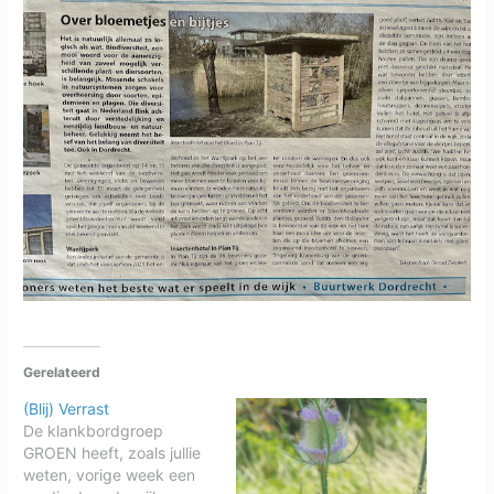
Gerelateerd
(Blij) Verrast
De klankbordgroep
GROEN heeft, zoals jullie
weten, vorige week een