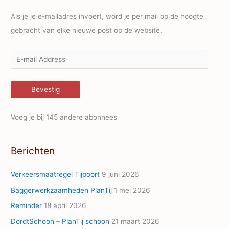
Als je je e-mailadres invoert, word je per mail op de hoogte
gebracht van elke nieuwe post op de website.
E
-
m
Bevestig
a
i
Voeg je bij 145 andere abonnees
l
A
Berichten
d
d
Verkeersmaatregel Tijpoort
9 juni 2026
r
Baggerwerkzaamheden PlanTij
1 mei 2026
e
Reminder
18 april 2026
s
s
DordtSchoon – PlanTij schoon
21 maart 2026