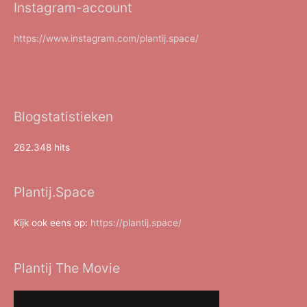
Instagram-account
https://www.instagram.com/plantij.space/
Blogstatistieken
262.348 hits
Plantij.Space
Kijk ook eens op:
https://plantij.space/
Plantij The Movie