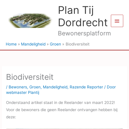
Ga
Plan Tij
naar
de
Dordrecht
Hoof
inhoud
Bewonersplatform
Home
Mandeligheid
Groen
Biodiversiteit
Biodiversiteit
/
Bewoners
,
Groen
,
Mandeligheid
,
Razende Reporter
/ Door
webmaster Plantij
Onderstaand artikel staat in de Reelander van maart 2022!
Voor de bewoners die geen Reelander ontvangen hebben bij
deze: