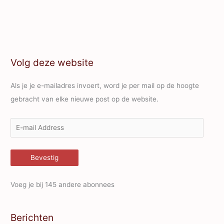
Volg deze website
Als je je e-mailadres invoert, word je per mail op de hoogte
gebracht van elke nieuwe post op de website.
E
-
m
Bevestig
a
i
Voeg je bij 145 andere abonnees
l
A
Berichten
d