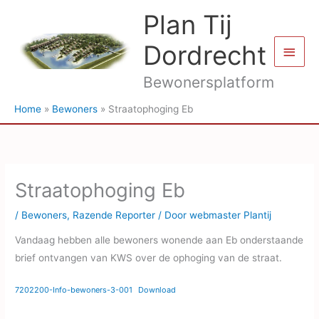
Ga
Plan Tij
naar
de
Dordrecht
Hoof
inhoud
Bewonersplatform
Home
Bewoners
Straatophoging Eb
Straatophoging Eb
/
Bewoners
,
Razende Reporter
/ Door
webmaster Plantij
Vandaag hebben alle bewoners wonende aan Eb onderstaande
brief ontvangen van KWS over de ophoging van de straat.
7202200-Info-bewoners-3-001
Download