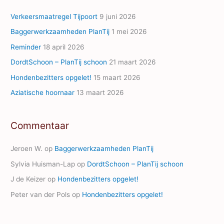
d
Verkeersmaatregel Tijpoort
9 juni 2026
r
Baggerwerkzaamheden PlanTij
1 mei 2026
e
Reminder
18 april 2026
s
s
DordtSchoon – PlanTij schoon
21 maart 2026
Hondenbezitters opgelet!
15 maart 2026
Aziatische hoornaar
13 maart 2026
Commentaar
Jeroen W.
op
Baggerwerkzaamheden PlanTij
Sylvia Huisman-Lap
op
DordtSchoon – PlanTij schoon
J de Keizer
op
Hondenbezitters opgelet!
Peter van der Pols
op
Hondenbezitters opgelet!