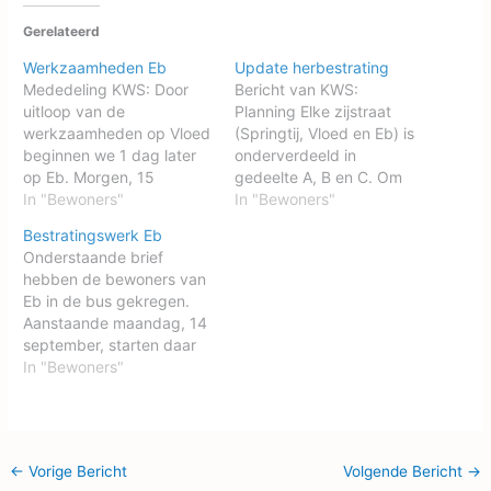
Gerelateerd
Werkzaamheden Eb
Update herbestrating
Mededeling KWS: Door
Bericht van KWS:
uitloop van de
Planning Elke zijstraat
werkzaamheden op Vloed
(Springtij, Vloed en Eb) is
beginnen we 1 dag later
onderverdeeld in
op Eb. Morgen, 15
gedeelte A, B en C. Om
september, beginnen we
In "Bewoners"
gedeelte B en C in de
In "Bewoners"
daar met het uitbreken
zijstraten af te gaan
Bestratingswerk Eb
van het straatwerk.
ronden zijn we naar
Onderstaande brief
M.vr.gr. Bart Wierikx
schatting nog ca. 2 à 3
hebben de bewoners van
weken bezig (afhankelijk
Eb in de bus gekregen.
van in welke zijstraat u
Aanstaande maandag, 14
woont). Daarbij is…
september, starten daar
de
In "Bewoners"
bestratingswerkzaamhed
en. 7202200-Info-
bewoners-6-001-
EbDownload
←
Vorige Bericht
Volgende Bericht
→