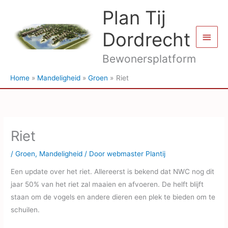
Ga
Plan Tij
naar
de
Dordrecht
Hoof
inhoud
Bewonersplatform
Home
Mandeligheid
Groen
Riet
Riet
/
Groen
,
Mandeligheid
/ Door
webmaster Plantij
Een update over het riet. Allereerst is bekend dat NWC nog dit
jaar 50% van het riet zal maaien en afvoeren. De helft blijft
staan om de vogels en andere dieren een plek te bieden om te
schuilen.