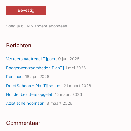
m
Bevestig
a
i
Voeg je bij 145 andere abonnees
l
A
Berichten
d
d
Verkeersmaatregel Tijpoort
9 juni 2026
r
Baggerwerkzaamheden PlanTij
1 mei 2026
e
Reminder
18 april 2026
s
s
DordtSchoon – PlanTij schoon
21 maart 2026
Hondenbezitters opgelet!
15 maart 2026
Aziatische hoornaar
13 maart 2026
Commentaar