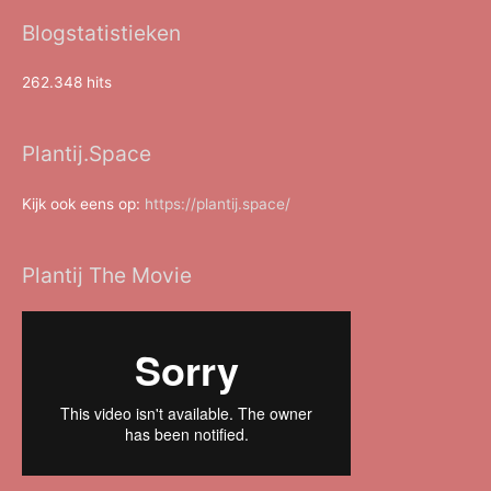
Blogstatistieken
262.348 hits
Plantij.Space
Kijk ook eens op:
https://plantij.space/
Plantij The Movie