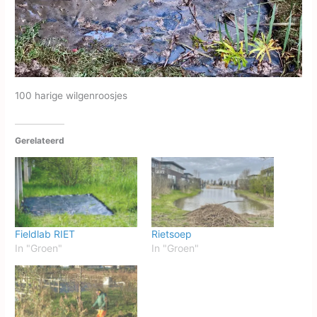
100 harige wilgenroosjes
Gerelateerd
Fieldlab RIET
Rietsoep
In "Groen"
In "Groen"