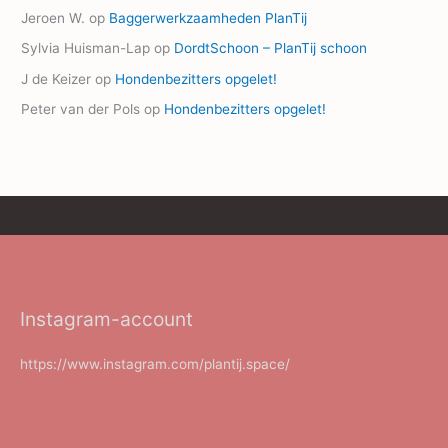
Jeroen W.
op
Baggerwerkzaamheden PlanTij
Sylvia Huisman-Lap
op
DordtSchoon – PlanTij schoon
J de Keizer
op
Hondenbezitters opgelet!
Peter van der Pols
op
Hondenbezitters opgelet!
Instagram-account
https://www.instagram.com/plantij.space/