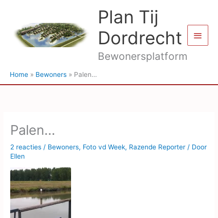
Ga
Plan Tij
naar
de
Dordrecht
Hoof
inhoud
Bewonersplatform
Home
Bewoners
Palen…
Palen…
2 reacties
/
Bewoners
,
Foto vd Week
,
Razende Reporter
/ Door
Ellen