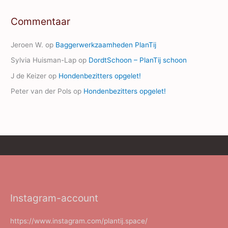
Commentaar
Jeroen W.
op
Baggerwerkzaamheden PlanTij
Sylvia Huisman-Lap
op
DordtSchoon – PlanTij schoon
J de Keizer
op
Hondenbezitters opgelet!
Peter van der Pols
op
Hondenbezitters opgelet!
Instagram-account
https://www.instagram.com/plantij.space/