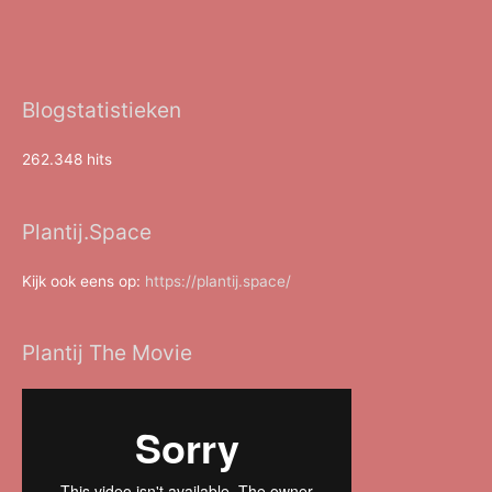
Blogstatistieken
262.348 hits
Plantij.Space
Kijk ook eens op:
https://plantij.space/
Plantij The Movie