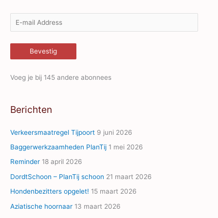
E
-
m
Bevestig
a
i
Voeg je bij 145 andere abonnees
l
A
Berichten
d
d
Verkeersmaatregel Tijpoort
9 juni 2026
r
Baggerwerkzaamheden PlanTij
1 mei 2026
e
Reminder
18 april 2026
s
s
DordtSchoon – PlanTij schoon
21 maart 2026
Hondenbezitters opgelet!
15 maart 2026
Aziatische hoornaar
13 maart 2026