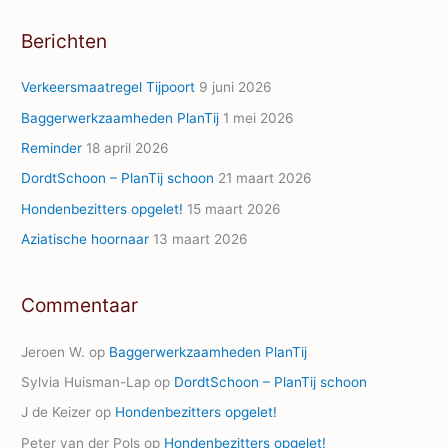
A
Berichten
d
d
Verkeersmaatregel Tijpoort
9 juni 2026
r
Baggerwerkzaamheden PlanTij
1 mei 2026
e
Reminder
18 april 2026
s
s
DordtSchoon – PlanTij schoon
21 maart 2026
Hondenbezitters opgelet!
15 maart 2026
Aziatische hoornaar
13 maart 2026
Commentaar
Jeroen W.
op
Baggerwerkzaamheden PlanTij
Sylvia Huisman-Lap
op
DordtSchoon – PlanTij schoon
J de Keizer
op
Hondenbezitters opgelet!
Peter van der Pols
op
Hondenbezitters opgelet!