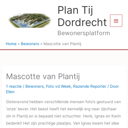
Ga
Plan Tij
naar
de
Dordrecht
Hoof
inhoud
Bewonersplatform
Home
Bewoners
Mascotte van Plantij
Mascotte van Plantij
1 reactie
/
Bewoners
,
Foto vd Week
,
Razende Reporter
/ Door
Ellen
Gisteravond hebben verschillende mensen foto’s gestuurd van
‘onze’ bever. Het beest heeft het kennelijk erg naar zijn/haar
zin in Plantij en is bepaald niet schuchter. Henk, Ignas en Karin
bedankt! Het zijn prachtige plaatjes. Van Ignas kwam het idee