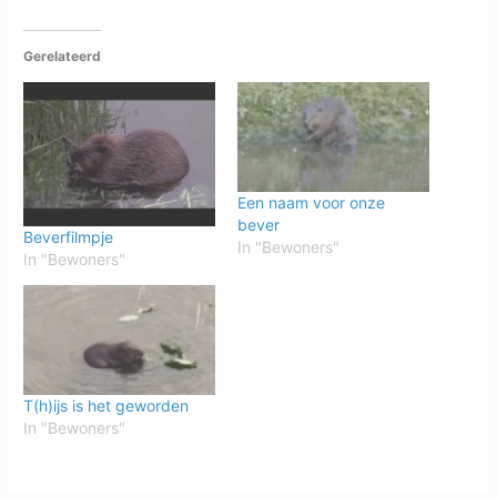
Gerelateerd
Een naam voor onze
bever
Beverfilmpje
In "Bewoners"
In "Bewoners"
T(h)ijs is het geworden
In "Bewoners"