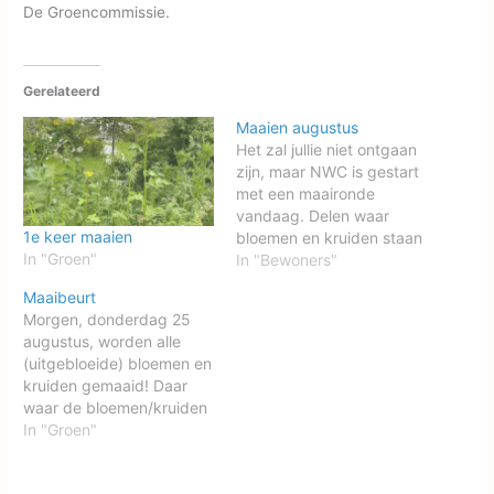
De Groencommissie.
Gerelateerd
Maaien augustus
Het zal jullie niet ontgaan
zijn, maar NWC is gestart
met een maaironde
vandaag. Delen waar
1e keer maaien
bloemen en kruiden staan
In "Groen"
zullen ontzien worden,
In "Bewoners"
zodat zij een kans krijgen
Maaibeurt
om uit te zaaien! In een
Morgen, donderdag 25
volgende maaibeurt
augustus, worden alle
zullen deze stukken weer
(uitgebloeide) bloemen en
aan de beurt komen.
kruiden gemaaid! Daar
waar de bloemen/kruiden
langs de parkeerplaatsen
In "Groen"
staan het verzoek aan de
bewoners om de auto's te