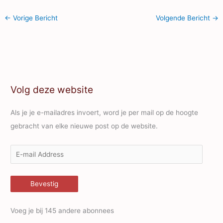
verplaatsen, zodat de
maaiers van Punt er goed
←
Vorige Bericht
Volgende Bericht
→
bij kunnen! DANK!
Volg deze website
Als je je e-mailadres invoert, word je per mail op de hoogte
gebracht van elke nieuwe post op de website.
E
-
m
Bevestig
a
i
Voeg je bij 145 andere abonnees
l