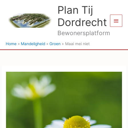
Ga
Plan Tij
naar
de
Dordrecht
Hoof
inhoud
Bewonersplatform
Home
Mandeligheid
Groen
Maai mei niet