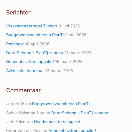
A
Berichten
d
d
Verkeersmaatregel Tijpoort
9 juni 2026
r
Baggerwerkzaamheden PlanTij
1 mei 2026
e
Reminder
18 april 2026
s
s
DordtSchoon – PlanTij schoon
21 maart 2026
Hondenbezitters opgelet!
15 maart 2026
Aziatische hoornaar
13 maart 2026
Commentaar
Jeroen W.
op
Baggerwerkzaamheden PlanTij
Sylvia Huisman-Lap
op
DordtSchoon – PlanTij schoon
J de Keizer
op
Hondenbezitters opgelet!
Peter van der Pols
op
Hondenbezitters opgelet!