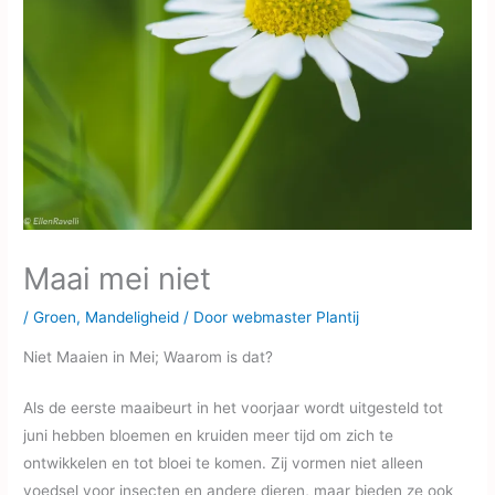
Maai mei niet
/
Groen
,
Mandeligheid
/ Door
webmaster Plantij
Niet Maaien in Mei; Waarom is dat?
Als de eerste maaibeurt in het voorjaar wordt uitgesteld tot
juni hebben bloemen en kruiden meer tijd om zich te
ontwikkelen en tot bloei te komen. Zij vormen niet alleen
voedsel voor insecten en andere dieren, maar bieden ze ook