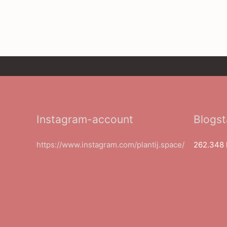
Instagram-account
Blogst
https://www.instagram.com/plantij.space/
262.348 