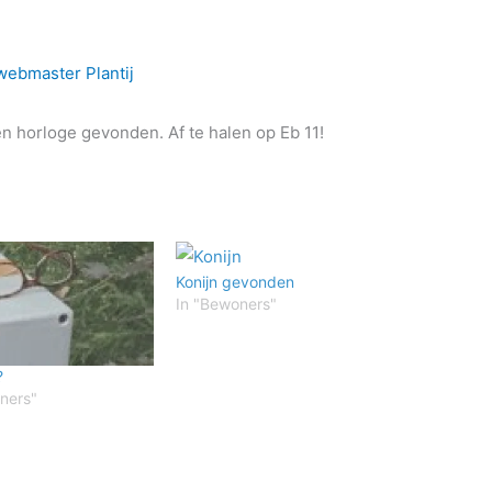
webmaster Plantij
een horloge gevonden. Af te halen op Eb 11!
Konijn gevonden
In "Bewoners"
?
ners"