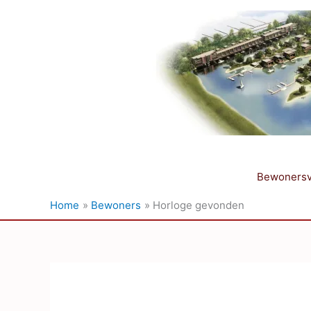
Ga
naar
de
inhoud
Bewonersv
Home
Bewoners
Horloge gevonden