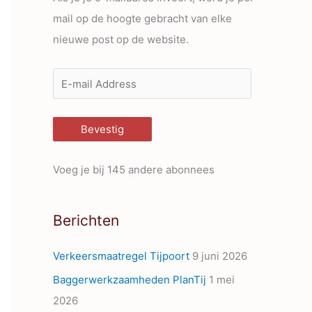
mail op de hoogte gebracht van elke
nieuwe post op de website.
E
-
m
Bevestig
a
i
Voeg je bij 145 andere abonnees
l
A
Berichten
d
d
Verkeersmaatregel Tijpoort
9 juni 2026
r
Baggerwerkzaamheden PlanTij
1 mei
e
2026
s