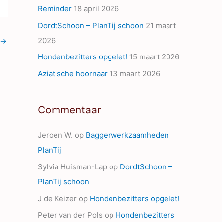
Reminder
18 april 2026
s
DordtSchoon – PlanTij schoon
21 maart
2026
→
Hondenbezitters opgelet!
15 maart 2026
Aziatische hoornaar
13 maart 2026
Commentaar
Jeroen W.
op
Baggerwerkzaamheden
PlanTij
Sylvia Huisman-Lap
op
DordtSchoon –
PlanTij schoon
J de Keizer
op
Hondenbezitters opgelet!
Peter van der Pols
op
Hondenbezitters