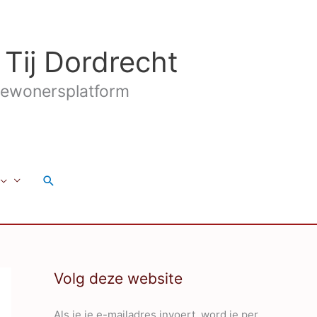
 Tij Dordrecht
ewonersplatform
Zoeken
Volg deze website
Als je je e-mailadres invoert, word je per