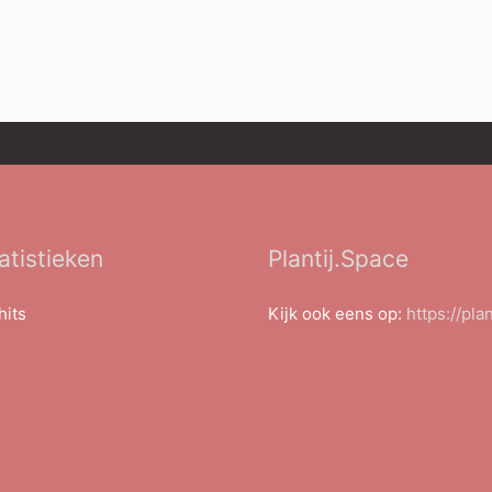
atistieken
Plantij.Space
hits
Kijk ook eens op:
https://pla