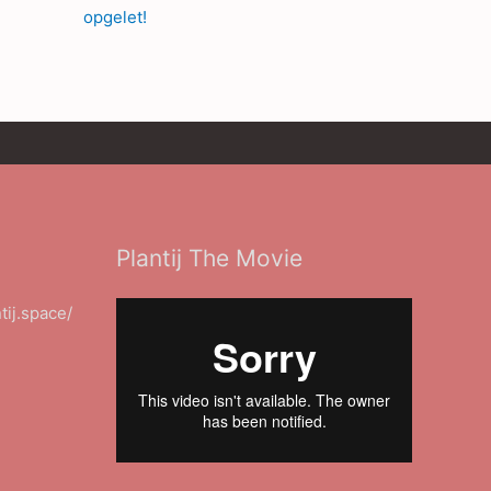
opgelet!
Plantij The Movie
ntij.space/