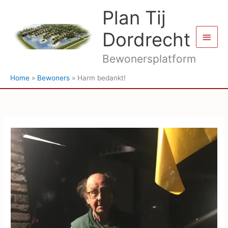
Ga
Plan Tij
naar
de
Dordrecht
Hoof
inhoud
Bewonersplatform
Home
Bewoners
Harm bedankt!