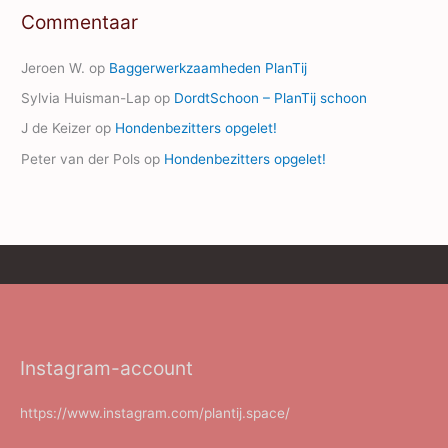
Commentaar
Jeroen W.
op
Baggerwerkzaamheden PlanTij
Sylvia Huisman-Lap
op
DordtSchoon – PlanTij schoon
J de Keizer
op
Hondenbezitters opgelet!
Peter van der Pols
op
Hondenbezitters opgelet!
Instagram-account
https://www.instagram.com/plantij.space/