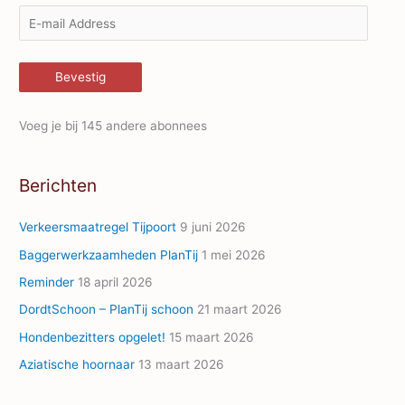
E
-
m
Bevestig
a
i
Voeg je bij 145 andere abonnees
l
A
Berichten
d
d
Verkeersmaatregel Tijpoort
9 juni 2026
r
Baggerwerkzaamheden PlanTij
1 mei 2026
e
Reminder
18 april 2026
s
s
DordtSchoon – PlanTij schoon
21 maart 2026
Hondenbezitters opgelet!
15 maart 2026
Aziatische hoornaar
13 maart 2026