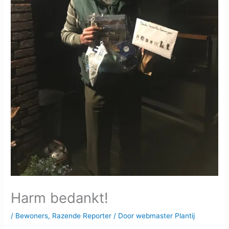
Harm bedankt!
/
Bewoners
,
Razende Reporter
/ Door
webmaster Plantij