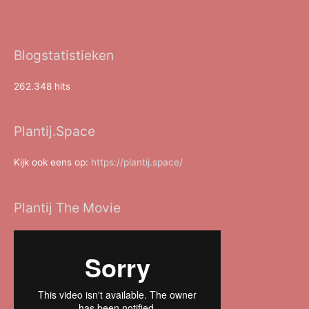
Blogstatistieken
262.348 hits
Plantij.Space
Kijk ook eens op:
https://plantij.space/
Plantij The Movie