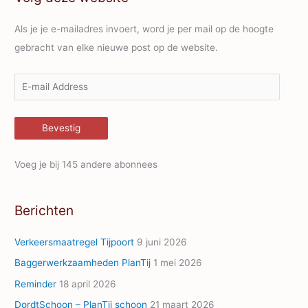
Als je je e-mailadres invoert, word je per mail op de hoogte
gebracht van elke nieuwe post op de website.
E
-
m
Bevestig
a
i
Voeg je bij 145 andere abonnees
l
A
Berichten
d
d
Verkeersmaatregel Tijpoort
9 juni 2026
r
Baggerwerkzaamheden PlanTij
1 mei 2026
e
Reminder
18 april 2026
s
s
DordtSchoon – PlanTij schoon
21 maart 2026