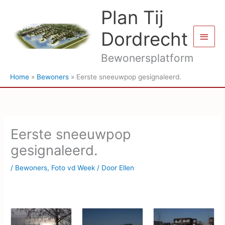
Ga
Plan Tij
naar
de
Dordrecht
Hoof
inhoud
Bewonersplatform
Home
Bewoners
Eerste sneeuwpop gesignaleerd.
Eerste sneeuwpop
gesignaleerd.
/
Bewoners
,
Foto vd Week
/ Door
Ellen