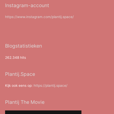
Instagram-account
https://www.instagram.com/plantij.space/
Blogstatistieken
262.348 hits
Plantij.Space
Kijk ook eens op:
https://plantij.space/
Plantij The Movie