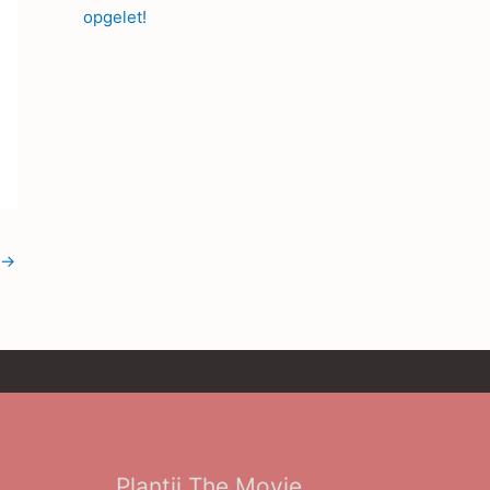
opgelet!
→
Plantij The Movie