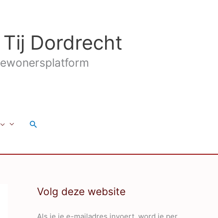
 Tij Dordrecht
ewonersplatform
Zoeken
Volg deze website
Als je je e-mailadres invoert, word je per