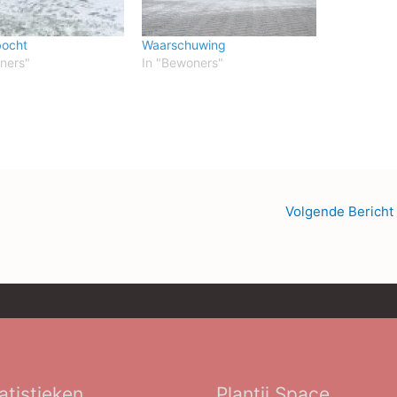
bocht
Waarschuwing
ners"
In "Bewoners"
Volgende Bericht
atistieken
Plantij.Space