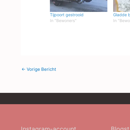
Tijpoort gestrooid
Gladde 
In "Bewoners"
In "Bewo
←
Vorige Bericht
Instagram-account
Blogst