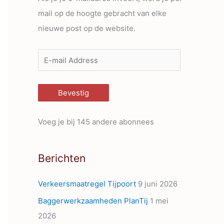
mail op de hoogte gebracht van elke
nieuwe post op de website.
E
-
m
Bevestig
a
i
Voeg je bij 145 andere abonnees
l
A
Berichten
d
d
Verkeersmaatregel Tijpoort
9 juni 2026
r
Baggerwerkzaamheden PlanTij
1 mei
e
2026
s