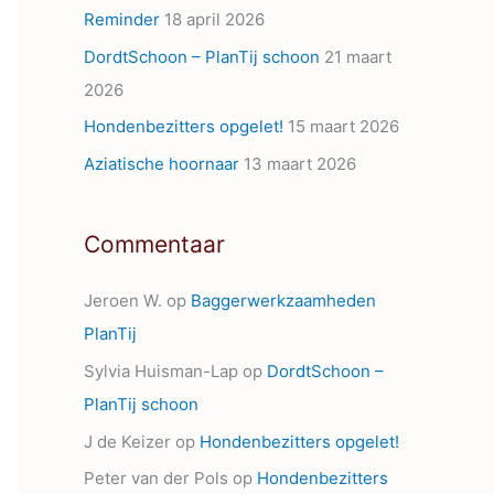
Reminder
18 april 2026
s
DordtSchoon – PlanTij schoon
21 maart
2026
Hondenbezitters opgelet!
15 maart 2026
Aziatische hoornaar
13 maart 2026
Commentaar
Jeroen W.
op
Baggerwerkzaamheden
PlanTij
Sylvia Huisman-Lap
op
DordtSchoon –
PlanTij schoon
J de Keizer
op
Hondenbezitters opgelet!
Peter van der Pols
op
Hondenbezitters