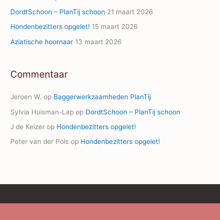
s
DordtSchoon – PlanTij schoon
21 maart 2026
Hondenbezitters opgelet!
15 maart 2026
Aziatische hoornaar
13 maart 2026
Commentaar
Jeroen W.
op
Baggerwerkzaamheden PlanTij
Sylvia Huisman-Lap
op
DordtSchoon – PlanTij schoon
J de Keizer
op
Hondenbezitters opgelet!
Peter van der Pols
op
Hondenbezitters opgelet!