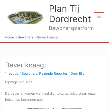
Ga
Plan Tij
naar
de
Dordrecht
Hoof
inhoud
Bewonersplatform
Home
Bewoners
Bever knaagt…
Bever knaagt…
1 reactie
/
Bewoners
,
Razende Reporter
/ Door
Ellen
Bijdrage van Alda:
De bever(s) komen wel heel dichtbij… gelukkig staan onze
huizen op betonnen palen!