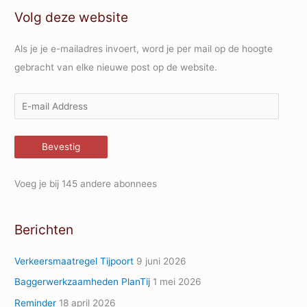
Volg deze website
Als je je e-mailadres invoert, word je per mail op de hoogte
gebracht van elke nieuwe post op de website.
E
-
m
Bevestig
a
i
Voeg je bij 145 andere abonnees
l
A
Berichten
d
d
Verkeersmaatregel Tijpoort
9 juni 2026
r
Baggerwerkzaamheden PlanTij
1 mei 2026
e
Reminder
18 april 2026
s