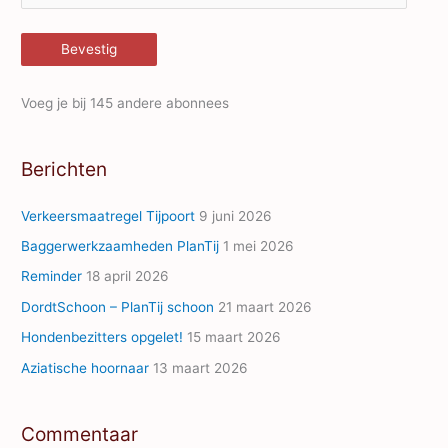
-
m
Bevestig
a
i
Voeg je bij 145 andere abonnees
l
A
Berichten
d
d
Verkeersmaatregel Tijpoort
9 juni 2026
r
Baggerwerkzaamheden PlanTij
1 mei 2026
e
Reminder
18 april 2026
s
s
DordtSchoon – PlanTij schoon
21 maart 2026
Hondenbezitters opgelet!
15 maart 2026
Aziatische hoornaar
13 maart 2026
Commentaar