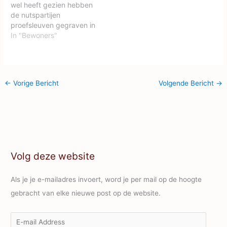
wel heeft gezien hebben
geven hoe zij invulling
van de
de nutspartijen
denken te gaan geven
watersportverenigingen
proefsleuven gegraven in
aan de schadeloosstelling
en een aantal bewoners.
Plan Tij in de tweede
In "Bewoners"
van…
Toen is geopperd een
week van april. De
proefopstelling te doen.
proefsleuven zijn
Die proef staat gepland
gegraven om de diepte
voor volgende week
van de kabels en
zaterdag, 31 oktober. Ter
←
Vorige Bericht
Volgende Bericht
→
leidingen te bepalen in de
kennisneming stuur ik…
wijk. Na het graven van
de sleuven is gebleken…
Volg deze website
Als je je e-mailadres invoert, word je per mail op de hoogte
gebracht van elke nieuwe post op de website.
E