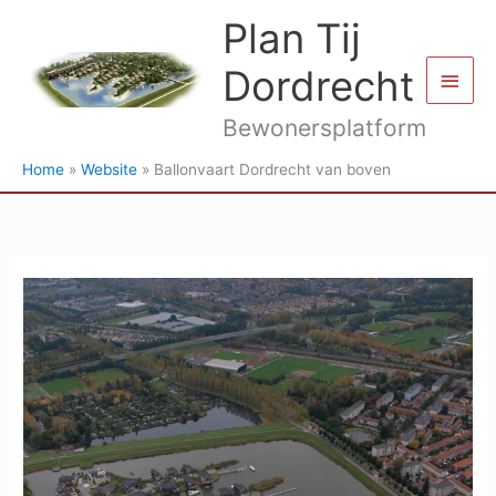
Ga
Plan Tij
naar
de
Dordrecht
Hoof
inhoud
Bewonersplatform
Home
Website
Ballonvaart Dordrecht van boven