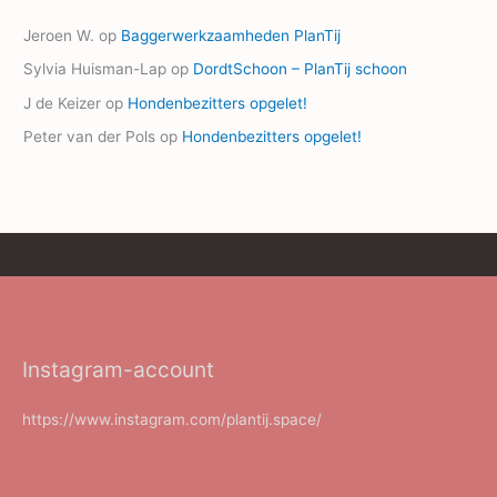
Jeroen W.
op
Baggerwerkzaamheden PlanTij
Sylvia Huisman-Lap
op
DordtSchoon – PlanTij schoon
J de Keizer
op
Hondenbezitters opgelet!
Peter van der Pols
op
Hondenbezitters opgelet!
Instagram-account
https://www.instagram.com/plantij.space/