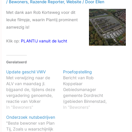
/
Bewoners
,
Razende Reporter
,
Website
/ Door
Ellen
Met dank aan Rob Korteweg voor dit
leuke filmpje, waarin Plantij prominent
aanwezig is!
Klik op:
PLANTIJ vanuit de lucht
Gerelateerd
Update geschil VWV
Proefopstelling
Met verwijzing naar de
Bericht van Rob
ALV van maandag jl.
Koppelaar
bijgaand de, tijdens deze
Gebiedsmanager
vergadering genoemde,
gemeente Dordrecht
reactie van Volker
(gebieden Binnenstad,
Wessels Vastgoed op de
In "Bewoners"
Schil, Reeland, Staart en
In "Bewoners"
brief van onze advocaat,
Merwedehavens) Voor de
Onderzoek nutsbedrijven
de heer Wijnja, van 8
zomervakantie heeft
"Beste bewoner van Plan
september j.l. waarin hij
overleg plaatsgevonden
Tij, Zoals u waarschijnlijk
VWV verzoekt aan te
met vertegenwoordigers