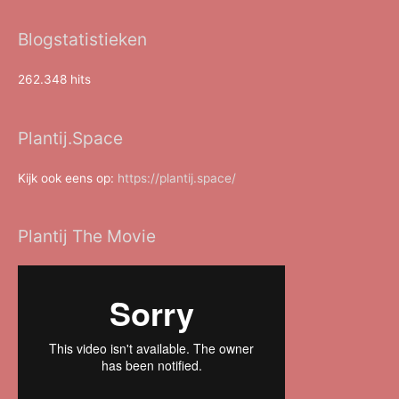
Blogstatistieken
262.348 hits
Plantij.Space
Kijk ook eens op:
https://plantij.space/
Plantij The Movie