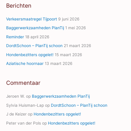
Berichten
d
d
Verkeersmaatregel Tijpoort
9 juni 2026
r
Baggerwerkzaamheden PlanTij
1 mei 2026
e
Reminder
18 april 2026
s
s
DordtSchoon – PlanTij schoon
21 maart 2026
Hondenbezitters opgelet!
15 maart 2026
Aziatische hoornaar
13 maart 2026
Commentaar
Jeroen W.
op
Baggerwerkzaamheden PlanTij
Sylvia Huisman-Lap
op
DordtSchoon – PlanTij schoon
J de Keizer
op
Hondenbezitters opgelet!
Peter van der Pols
op
Hondenbezitters opgelet!