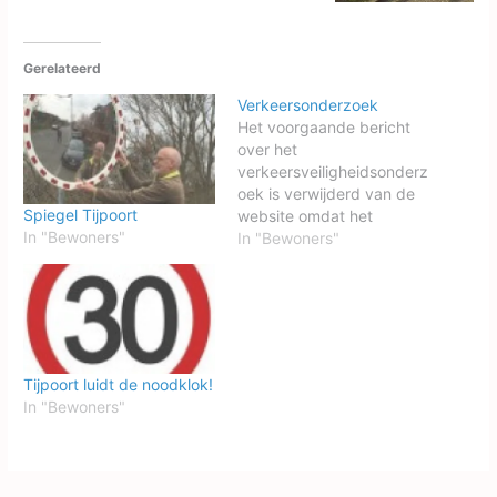
Gerelateerd
Verkeersonderzoek
Het voorgaande bericht
over het
verkeersveiligheidsonderz
oek is verwijderd van de
Spiegel Tijpoort
website omdat het
In "Bewoners"
onjuistheden lijkt te
In "Bewoners"
bevatten. Dit wordt eerst
uitgezocht. We houden u
op de hoogte.
Tijpoort luidt de noodklok!
In "Bewoners"