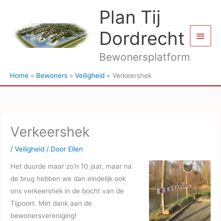
Ga
Plan Tij
naar
de
Dordrecht
Hoof
inhoud
Bewonersplatform
Home
Bewoners
Veiligheid
Verkeershek
Verkeershek
/
Veiligheid
/ Door
Ellen
Het duurde maar zo’n 10 jaar, maar na
de brug hebben we dan eindelijk ook
ons verkeershek in de bocht van de
Tijpoort. Met dank aan de
bewonersvereniging!