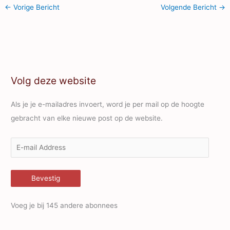
←
Vorige Bericht
Volgende Bericht
→
Volg deze website
Als je je e-mailadres invoert, word je per mail op de hoogte
gebracht van elke nieuwe post op de website.
E
-
m
Bevestig
a
i
Voeg je bij 145 andere abonnees
l
A