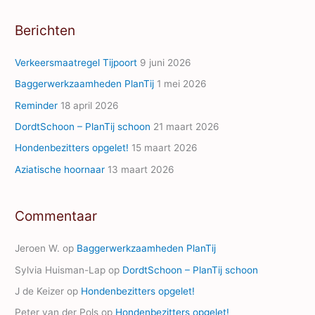
A
Berichten
d
d
Verkeersmaatregel Tijpoort
9 juni 2026
r
Baggerwerkzaamheden PlanTij
1 mei 2026
e
Reminder
18 april 2026
s
s
DordtSchoon – PlanTij schoon
21 maart 2026
Hondenbezitters opgelet!
15 maart 2026
Aziatische hoornaar
13 maart 2026
Commentaar
Jeroen W.
op
Baggerwerkzaamheden PlanTij
Sylvia Huisman-Lap
op
DordtSchoon – PlanTij schoon
J de Keizer
op
Hondenbezitters opgelet!
Peter van der Pols
op
Hondenbezitters opgelet!