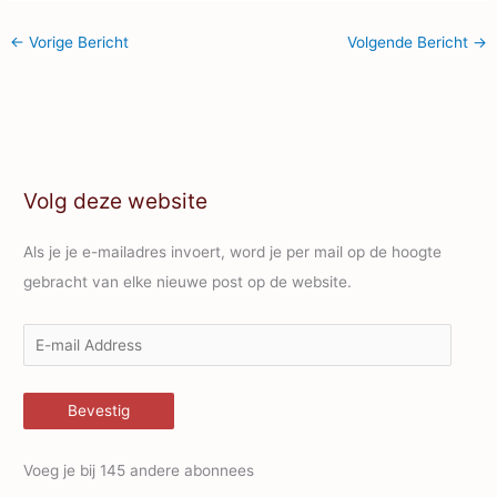
←
Vorige Bericht
Volgende Bericht
→
Volg deze website
Als je je e-mailadres invoert, word je per mail op de hoogte
gebracht van elke nieuwe post op de website.
E
-
m
Bevestig
a
i
Voeg je bij 145 andere abonnees
l