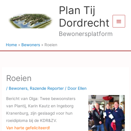
Ga
Plan Tij
naar
de
Dordrecht
Hoof
inhoud
Bewonersplatform
Home
Bewoners
Roeien
Roeien
/
Bewoners
,
Razende Reporter
/ Door
Ellen
Bericht van Olga: Twee bewoonsters
van Plantij, Karin Kautz en Ingeborg
Kranenburg, zijn geslaagd voor hun
roeidiploma bij de KDR&ZV.
Van harte gefeliciteerd!