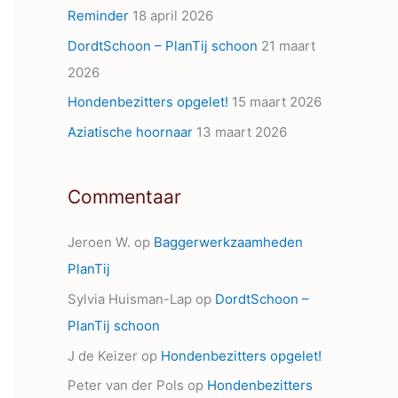
Reminder
18 april 2026
s
DordtSchoon – PlanTij schoon
21 maart
2026
Hondenbezitters opgelet!
15 maart 2026
Aziatische hoornaar
13 maart 2026
Commentaar
Jeroen W.
op
Baggerwerkzaamheden
PlanTij
Sylvia Huisman-Lap
op
DordtSchoon –
PlanTij schoon
J de Keizer
op
Hondenbezitters opgelet!
Peter van der Pols
op
Hondenbezitters