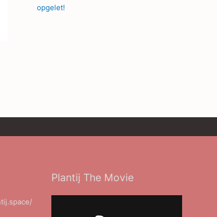
opgelet!
Plantij The Movie
ntij.space/