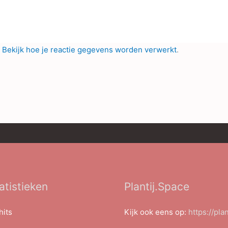
.
Bekijk hoe je reactie gegevens worden verwerkt
.
atistieken
Plantij.Space
hits
Kijk ook eens op:
https://pla