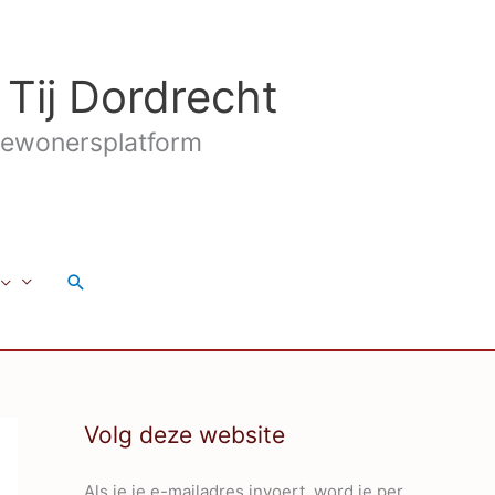
 Tij Dordrecht
ewonersplatform
Zoeken
Volg deze website
Als je je e-mailadres invoert, word je per