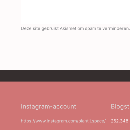
Deze site gebruikt Akismet om spam te verminderen
Instagram-account
Blogst
https://www.instagram.com/plantij.space/
262.348 