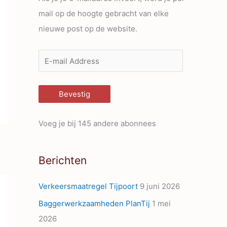
mail op de hoogte gebracht van elke
nieuwe post op de website.
E
-
m
Bevestig
a
i
Voeg je bij 145 andere abonnees
l
A
Berichten
d
d
Verkeersmaatregel Tijpoort
9 juni 2026
r
Baggerwerkzaamheden PlanTij
1 mei
e
2026
s