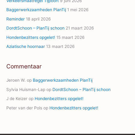
Verkeersmaatregel Tijpoort
9 juni 2026
r
Baggerwerkzaamheden PlanTij
1 mei 2026
e
Reminder
18 april 2026
s
s
DordtSchoon – PlanTij schoon
21 maart 2026
Hondenbezitters opgelet!
15 maart 2026
Aziatische hoornaar
13 maart 2026
Commentaar
Jeroen W.
op
Baggerwerkzaamheden PlanTij
Sylvia Huisman-Lap
op
DordtSchoon – PlanTij schoon
J de Keizer
op
Hondenbezitters opgelet!
Peter van der Pols
op
Hondenbezitters opgelet!