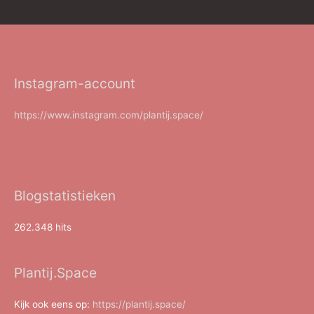
Instagram-account
https://www.instagram.com/plantij.space/
Blogstatistieken
262.348 hits
Plantij.Space
Kijk ook eens op:
https://plantij.space/