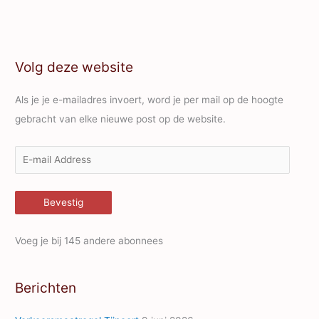
Volg deze website
Als je je e-mailadres invoert, word je per mail op de hoogte
gebracht van elke nieuwe post op de website.
E
-
m
Bevestig
a
i
Voeg je bij 145 andere abonnees
l
A
Berichten
d
d