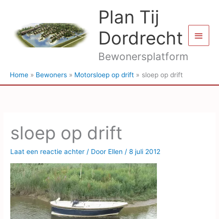
Ga
Plan Tij
naar
de
Dordrecht
Hoof
inhoud
Bewonersplatform
Home
Bewoners
Motorsloep op drift
sloep op drift
sloep op drift
Laat een reactie achter
/ Door
Ellen
/
8 juli 2012