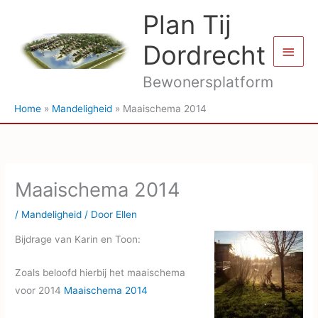
Ga
Plan Tij
naar
de
Dordrecht
Hoof
inhoud
Bewonersplatform
Home
Mandeligheid
Maaischema 2014
Maaischema 2014
/
Mandeligheid
/ Door
Ellen
Bijdrage van Karin en Toon:
Zoals beloofd hierbij het maaischema
voor 2014
Maaischema 2014