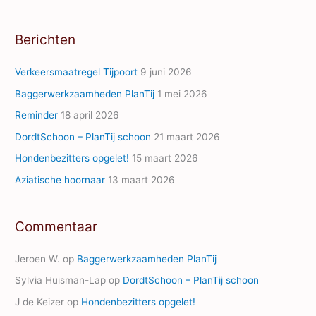
l
A
Berichten
d
d
Verkeersmaatregel Tijpoort
9 juni 2026
r
Baggerwerkzaamheden PlanTij
1 mei 2026
e
Reminder
18 april 2026
s
s
DordtSchoon – PlanTij schoon
21 maart 2026
Hondenbezitters opgelet!
15 maart 2026
Aziatische hoornaar
13 maart 2026
Commentaar
Jeroen W.
op
Baggerwerkzaamheden PlanTij
Sylvia Huisman-Lap
op
DordtSchoon – PlanTij schoon
J de Keizer
op
Hondenbezitters opgelet!