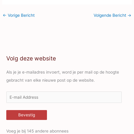
←
Vorige Bericht
Volgende Bericht
→
Volg deze website
Als je je e-mailadres invoert, word je per mail op de hoogte
gebracht van elke nieuwe post op de website.
E
-
m
Bevestig
a
i
Voeg je bij 145 andere abonnees