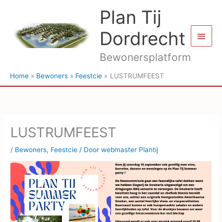
Ga
Plan Tij
naar
de
Dordrecht
Hoof
inhoud
Bewonersplatform
Home
Bewoners
Feestcie
LUSTRUMFEEST
LUSTRUMFEEST
/
Bewoners
,
Feestcie
/ Door
webmaster Plantij