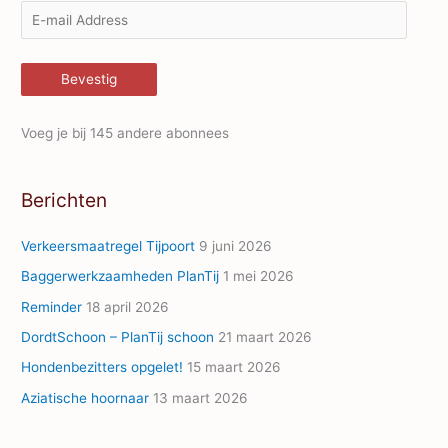
E
-
m
Bevestig
a
i
Voeg je bij 145 andere abonnees
l
A
Berichten
d
d
Verkeersmaatregel Tijpoort
9 juni 2026
r
Baggerwerkzaamheden PlanTij
1 mei 2026
e
Reminder
18 april 2026
s
s
DordtSchoon – PlanTij schoon
21 maart 2026
Hondenbezitters opgelet!
15 maart 2026
Aziatische hoornaar
13 maart 2026