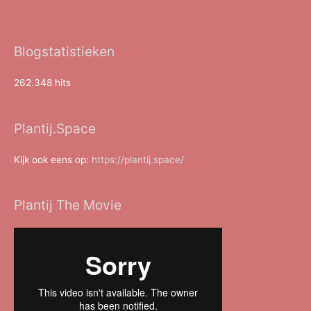
Blogstatistieken
262.348 hits
Plantij.Space
Kijk ook eens op:
https://plantij.space/
Plantij The Movie