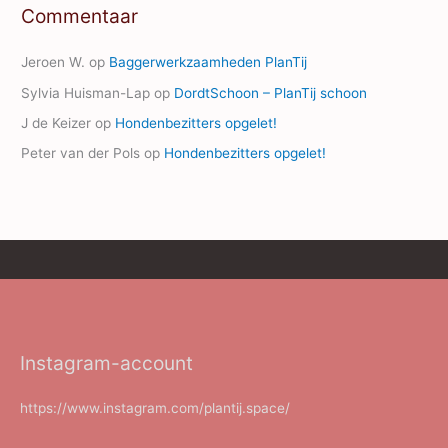
Commentaar
Jeroen W.
op
Baggerwerkzaamheden PlanTij
Sylvia Huisman-Lap
op
DordtSchoon – PlanTij schoon
J de Keizer
op
Hondenbezitters opgelet!
Peter van der Pols
op
Hondenbezitters opgelet!
Instagram-account
https://www.instagram.com/plantij.space/