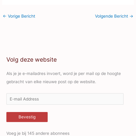
←
Vorige Bericht
Volgende Bericht
→
Volg deze website
Als je je e-mailadres invoert, word je per mail op de hoogte
gebracht van elke nieuwe post op de website.
E
-
m
Bevestig
a
i
Voeg je bij 145 andere abonnees