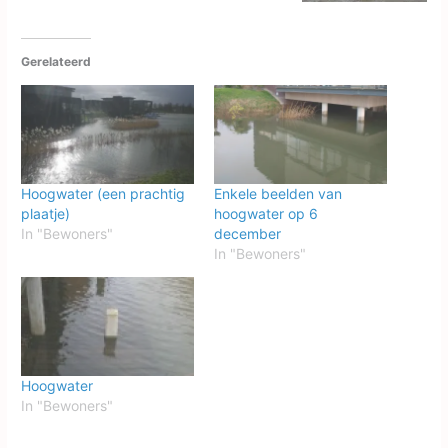
Gerelateerd
Hoogwater (een prachtig
Enkele beelden van
plaatje)
hoogwater op 6
In "Bewoners"
december
In "Bewoners"
Hoogwater
In "Bewoners"