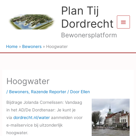
Ga
Plan Tij
naar
de
Dordrecht
Hoof
inhoud
Bewonersplatform
Home
Bewoners
Hoogwater
Hoogwater
/
Bewoners
,
Razende Reporter
/ Door
Ellen
Bijdrage Jolanda Cornelissen: Vandaag
in het AD/De Dordtenaar: Je kunt je
via
dordrecht.nl/water
aanmelden voor
e-mailservice bij uitzonderlijk
hoogwater.