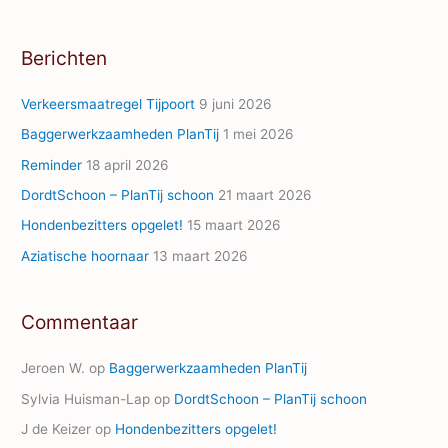
l
A
Berichten
d
d
Verkeersmaatregel Tijpoort
9 juni 2026
r
Baggerwerkzaamheden PlanTij
1 mei 2026
e
Reminder
18 april 2026
s
s
DordtSchoon – PlanTij schoon
21 maart 2026
Hondenbezitters opgelet!
15 maart 2026
Aziatische hoornaar
13 maart 2026
Commentaar
Jeroen W.
op
Baggerwerkzaamheden PlanTij
Sylvia Huisman-Lap
op
DordtSchoon – PlanTij schoon
J de Keizer
op
Hondenbezitters opgelet!