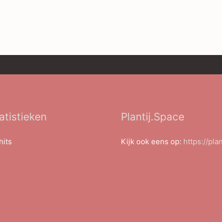
atistieken
Plantij.Space
hits
Kijk ook eens op:
https://pla