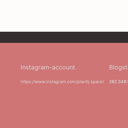
Instagram-account
Blogst
https://www.instagram.com/plantij.space/
262.348 