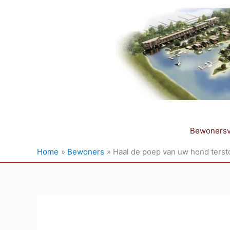
Ga
naar
de
inhoud
Bewonersv
Home
Bewoners
Haal de poep van uw hond ters