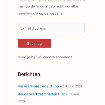
mail op de hoogte gebracht van elke
nieuwe post op de website.
E
-
m
Bevestig
a
i
Voeg je bij 145 andere abonnees
l
A
Berichten
d
d
Verkeersmaatregel Tijpoort
9 juni 2026
r
Baggerwerkzaamheden PlanTij
1 mei
e
2026
s