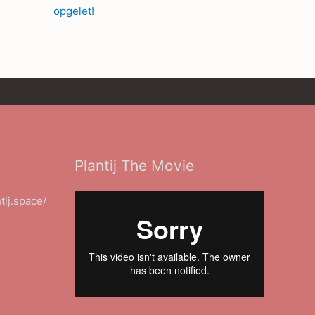
opgelet!
Plantij The Movie
ntij.space/