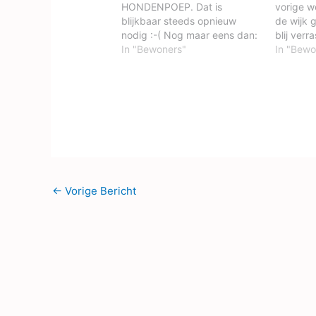
HONDENPOEP. Dat is
vorige w
blijkbaar steeds opnieuw
de wijk 
nodig :-( Nog maar eens dan:
blij verr
Wist u dat onze wijk geen
In "Bewoners"
biodivers
In "Bewo
hondenuitlaatgebied is?Wist u
bloeit zo
dat u uw hond op de
Ook beni
Wantijdijk wel los mag laten
zoal teg
lopen?Wist u dat u op de
Kijk een
Wantijdijk de hondenpoep
instagr
kunt laten…
@plantij
←
Vorige Bericht