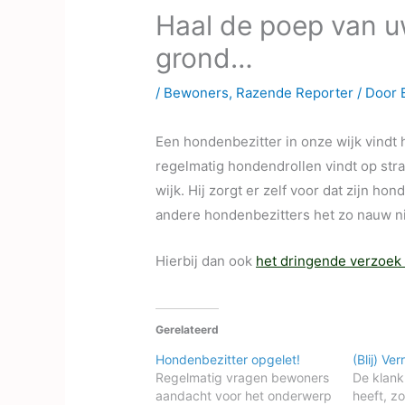
Haal de poep van u
grond…
/
Bewoners
,
Razende Reporter
/ Door
Een hondenbezitter in onze wijk vindt h
regelmatig hondendrollen vindt op stra
wijk. Hij zorgt er zelf voor dat zijn h
andere hondenbezitters het zo nauw n
Hierbij dan ook
het dringende
verzoek 
Gerelateerd
Hondenbezitter opgelet!
(Blij) Ver
Regelmatig vragen bewoners
De klan
aandacht voor het onderwerp
heeft, zo