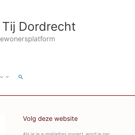
 Tij Dordrecht
ewonersplatform
Zoeken
Volg deze website
Als je je e-mailadres invoert, word je per