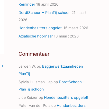
Reminder
18 april 2026
s
DordtSchoon – PlanTij schoon
21 maart
2026
Hondenbezitters opgelet!
15 maart 2026
Aziatische hoornaar
13 maart 2026
Commentaar
→
Jeroen W.
op
Baggerwerkzaamheden
PlanTij
Sylvia Huisman-Lap
op
DordtSchoon –
PlanTij schoon
J de Keizer
op
Hondenbezitters opgelet!
Peter van der Pols
op
Hondenbezitters