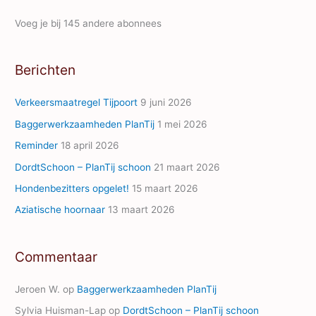
i
Voeg je bij 145 andere abonnees
l
A
Berichten
d
d
Verkeersmaatregel Tijpoort
9 juni 2026
r
Baggerwerkzaamheden PlanTij
1 mei 2026
e
Reminder
18 april 2026
s
s
DordtSchoon – PlanTij schoon
21 maart 2026
Hondenbezitters opgelet!
15 maart 2026
Aziatische hoornaar
13 maart 2026
Commentaar
Jeroen W.
op
Baggerwerkzaamheden PlanTij
Sylvia Huisman-Lap
op
DordtSchoon – PlanTij schoon