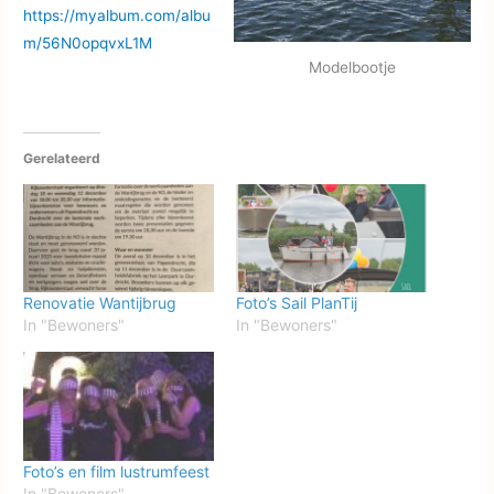
https://myalbum.com/albu
m/56N0opqvxL1M
Modelbootje
Gerelateerd
Renovatie Wantijbrug
Foto’s Sail PlanTij
In "Bewoners"
In "Bewoners"
Foto’s en film lustrumfeest
In "Bewoners"