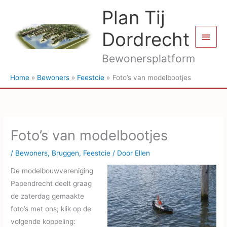
Ga
Plan Tij
naar
de
Dordrecht
Hoof
inhoud
Bewonersplatform
Home
Bewoners
Feestcie
Foto’s van modelbootjes
Foto’s van modelbootjes
/
Bewoners
,
Bruggen
,
Feestcie
/ Door
Ellen
De modelbouwvereniging
Papendrecht deelt graag
de zaterdag gemaakte
foto’s met ons; klik op de
volgende koppeling: