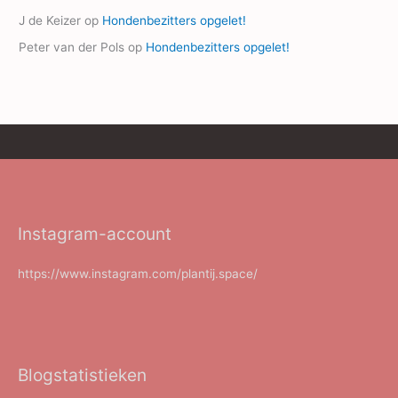
J de Keizer
op
Hondenbezitters opgelet!
Peter van der Pols
op
Hondenbezitters opgelet!
Instagram-account
https://www.instagram.com/plantij.space/
Blogstatistieken