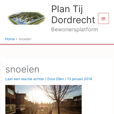
Ga
Plan Tij
naar
de
Dordrecht
Hoof
inhoud
Bewonersplatform
Home
snoeien
snoeien
Laat een reactie achter
/ Door
Ellen
/
13 januari 2014