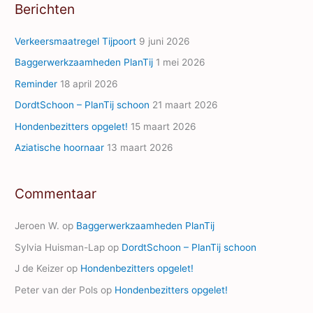
Berichten
d
d
Verkeersmaatregel Tijpoort
9 juni 2026
r
Baggerwerkzaamheden PlanTij
1 mei 2026
e
Reminder
18 april 2026
s
s
DordtSchoon – PlanTij schoon
21 maart 2026
Hondenbezitters opgelet!
15 maart 2026
Aziatische hoornaar
13 maart 2026
Commentaar
Jeroen W.
op
Baggerwerkzaamheden PlanTij
Sylvia Huisman-Lap
op
DordtSchoon – PlanTij schoon
J de Keizer
op
Hondenbezitters opgelet!
Peter van der Pols
op
Hondenbezitters opgelet!