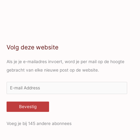
Volg deze website
Als je je e-mailadres invoert, word je per mail op de hoogte
gebracht van elke nieuwe post op de website.
E
-
m
Bevestig
a
i
Voeg je bij 145 andere abonnees
l
A