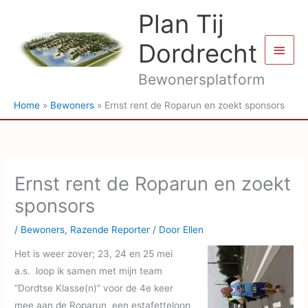
Ga
Plan Tij
naar
de
Dordrecht
Hoof
inhoud
Bewonersplatform
Home
Bewoners
Ernst rent de Roparun en zoekt sponsors
Ernst rent de Roparun en zoekt
sponsors
/
Bewoners
,
Razende Reporter
/ Door
Ellen
Het is weer zover; 23, 24 en 25 mei
a.s. loop ik samen met mijn team
“Dordtse Klasse(n)” voor de 4e keer
mee aan de Roparun, een estafetteloop