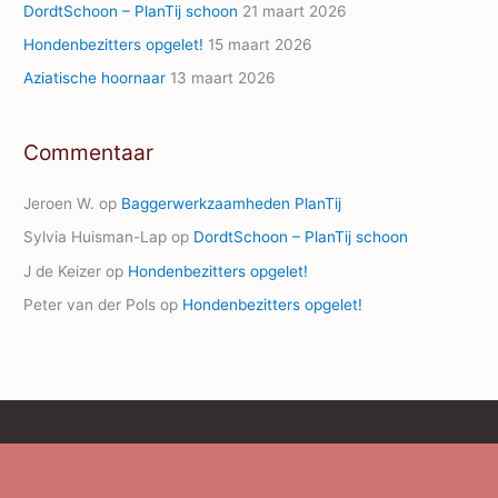
s
DordtSchoon – PlanTij schoon
21 maart 2026
Hondenbezitters opgelet!
15 maart 2026
Aziatische hoornaar
13 maart 2026
Commentaar
Jeroen W.
op
Baggerwerkzaamheden PlanTij
Sylvia Huisman-Lap
op
DordtSchoon – PlanTij schoon
J de Keizer
op
Hondenbezitters opgelet!
Peter van der Pols
op
Hondenbezitters opgelet!