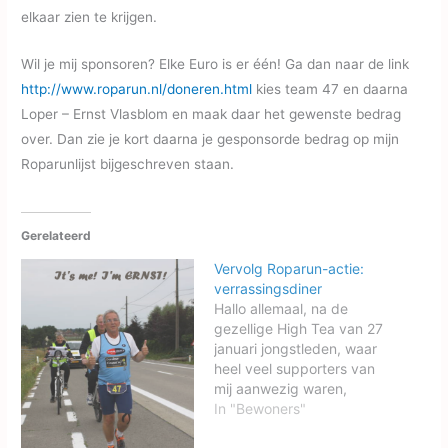
elkaar zien te krijgen.
Wil je mij sponsoren? Elke Euro is er één! Ga dan naar de link
http://www.roparun.nl/doneren.html
kies team 47 en daarna
Loper – Ernst Vlasblom en maak daar het gewenste bedrag
over. Dan zie je kort daarna je gesponsorde bedrag op mijn
Roparunlijst bijgeschreven staan.
Gerelateerd
Vervolg Roparun-actie:
verrassingsdiner
Hallo allemaal, na de
gezellige High Tea van 27
januari jongstleden, waar
heel veel supporters van
mij aanwezig waren,
organiseren wij nu een
In "Bewoners"
Roparun 3-gangen