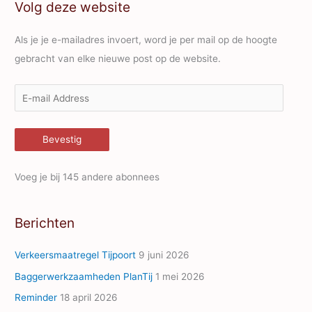
Volg deze website
Als je je e-mailadres invoert, word je per mail op de hoogte
gebracht van elke nieuwe post op de website.
E
-
m
Bevestig
a
i
Voeg je bij 145 andere abonnees
l
A
Berichten
d
d
Verkeersmaatregel Tijpoort
9 juni 2026
r
Baggerwerkzaamheden PlanTij
1 mei 2026
e
Reminder
18 april 2026
s