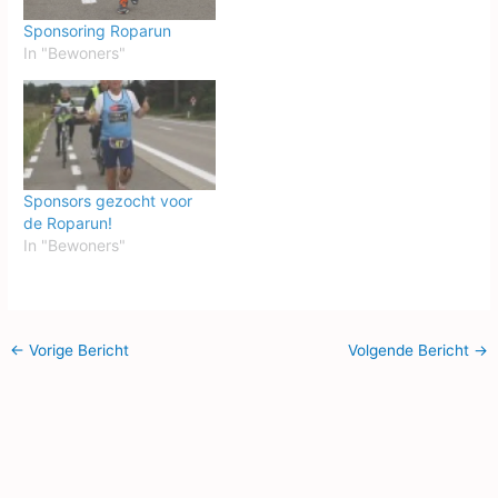
verrassingsdiner. Zie
flyer: DK Verrassingsdiner
Sponsoring Roparun
Het zou natuurlijk
In "Bewoners"
geweldig zijn als er weer
zoveel supporters van mij
aanwezig zouden zijn.Ik
zal nog even in het kort…
Sponsors gezocht voor
de Roparun!
In "Bewoners"
←
Vorige Bericht
Volgende Bericht
→