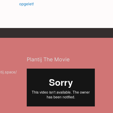
opgelet!
Plantij The Movie
ntij.space/