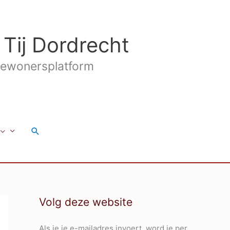
 Tij Dordrecht
ewonersplatform
Zoeken
Volg deze website
Als je je e-mailadres invoert, word je per