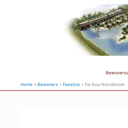
Ga
naar
de
inhoud
Bewonersv
Home
Bewoners
Feestcie
De buurtkerstboom