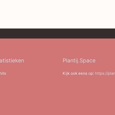
atistieken
Plantij.Space
hits
Kijk ook eens op:
https://pla