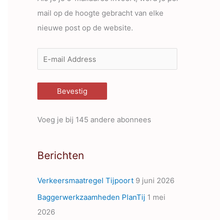
mail op de hoogte gebracht van elke
nieuwe post op de website.
E
-
m
Bevestig
a
i
Voeg je bij 145 andere abonnees
l
A
Berichten
d
d
Verkeersmaatregel Tijpoort
9 juni 2026
r
Baggerwerkzaamheden PlanTij
1 mei
e
2026
s