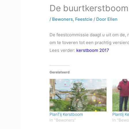
De buurtkerstboom
/
Bewoners
,
Feestcie
/ Door
Ellen
De feestcommissie daagt u uit om de, 
om te toveren tot een prachtig versierd
Lees verder:
kerstboom 2017
Gerelateerd
PlanTij Kerstboom
Plantij 
In "Bewoners"
In "Bewo