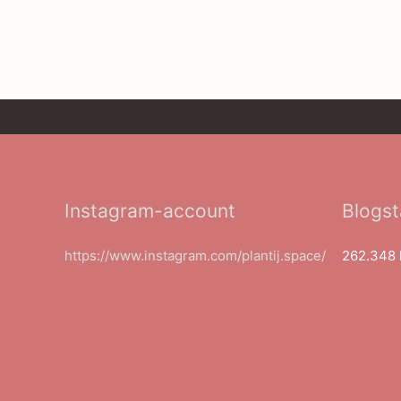
Instagram-account
Blogst
https://www.instagram.com/plantij.space/
262.348 