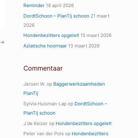
Reminder
18 april 2026
s
DordtSchoon – PlanTij schoon
21 maart
2026
Hondenbezitters opgelet!
15 maart 2026
→
Aziatische hoornaar
13 maart 2026
Commentaar
Jeroen W.
op
Baggerwerkzaamheden
PlanTij
Sylvia Huisman-Lap
op
DordtSchoon –
PlanTij schoon
J de Keizer
op
Hondenbezitters opgelet!
Peter van der Pols
op
Hondenbezitters