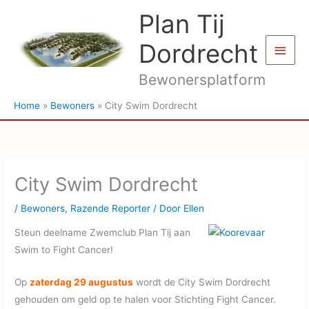
Ga
Plan Tij
naar
de
Dordrecht
Hoof
inhoud
Bewonersplatform
Home
Bewoners
City Swim Dordrecht
City Swim Dordrecht
/
Bewoners
,
Razende Reporter
/ Door
Ellen
Steun deelname Zwemclub Plan Tij aan
Swim to Fight Cancer!
Op
zaterdag 29 augustus
wordt de City Swim Dordrecht
gehouden om geld op te halen voor Stichting Fight Cancer.