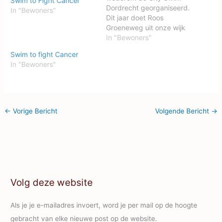
Swim to Fight Cancer
Dordrecht georganiseerd.
In "Bewoners"
Dit jaar doet Roos
Groeneweg uit onze wijk
mee. Zij gaat de 500
In "Bewoners"
meter zwemmen en hoopt
Swim to fight Cancer
hiermee geld op te halen
In "Bewoners"
voor het onderzoek naar
kanker. Laten wij haar
steunen en sponsoren via
de link
www.fightcancer.nl/fundr
←
Vorige Bericht
Volgende Bericht
→
aisers/roosgroeneweg
City Swim Dordrecht
Volg deze website
Als je je e-mailadres invoert, word je per mail op de hoogte
gebracht van elke nieuwe post op de website.