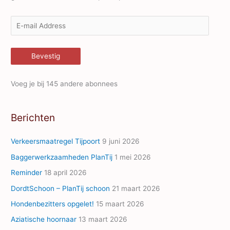
E
-
m
Bevestig
a
i
Voeg je bij 145 andere abonnees
l
A
Berichten
d
d
Verkeersmaatregel Tijpoort
9 juni 2026
r
Baggerwerkzaamheden PlanTij
1 mei 2026
e
Reminder
18 april 2026
s
s
DordtSchoon – PlanTij schoon
21 maart 2026
Hondenbezitters opgelet!
15 maart 2026
Aziatische hoornaar
13 maart 2026