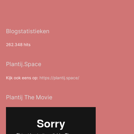
Blogstatistieken
262.348 hits
Plantij.Space
Kijk ook eens op:
https://plantij.space/
Plantij The Movie