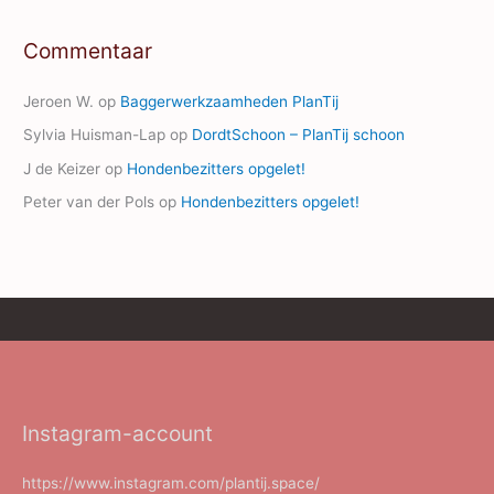
Commentaar
Jeroen W.
op
Baggerwerkzaamheden PlanTij
Sylvia Huisman-Lap
op
DordtSchoon – PlanTij schoon
J de Keizer
op
Hondenbezitters opgelet!
Peter van der Pols
op
Hondenbezitters opgelet!
Instagram-account
https://www.instagram.com/plantij.space/