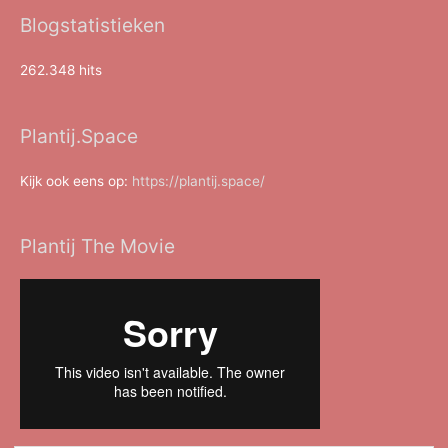
Blogstatistieken
262.348 hits
Plantij.Space
Kijk ook eens op:
https://plantij.space/
Plantij The Movie