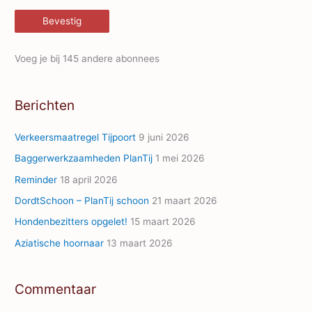
m
Bevestig
a
i
Voeg je bij 145 andere abonnees
l
A
Berichten
d
d
Verkeersmaatregel Tijpoort
9 juni 2026
r
Baggerwerkzaamheden PlanTij
1 mei 2026
e
Reminder
18 april 2026
s
s
DordtSchoon – PlanTij schoon
21 maart 2026
Hondenbezitters opgelet!
15 maart 2026
Aziatische hoornaar
13 maart 2026
Commentaar