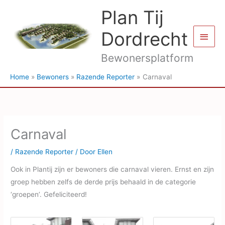
Ga
Plan Tij
naar
de
Dordrecht
Hoof
inhoud
Bewonersplatform
Home
Bewoners
Razende Reporter
Carnaval
Carnaval
/
Razende Reporter
/ Door
Ellen
Ook in Plantij zijn er bewoners die carnaval vieren. Ernst en zijn
groep hebben zelfs de derde prijs behaald in de categorie
‘groepen’. Gefeliciteerd!