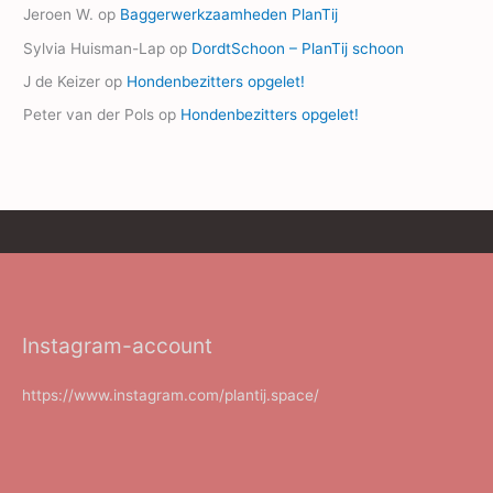
Jeroen W.
op
Baggerwerkzaamheden PlanTij
Sylvia Huisman-Lap
op
DordtSchoon – PlanTij schoon
J de Keizer
op
Hondenbezitters opgelet!
Peter van der Pols
op
Hondenbezitters opgelet!
Instagram-account
https://www.instagram.com/plantij.space/