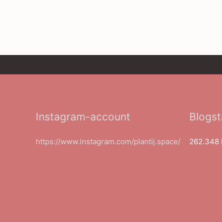
Instagram-account
Blogst
https://www.instagram.com/plantij.space/
262.348 