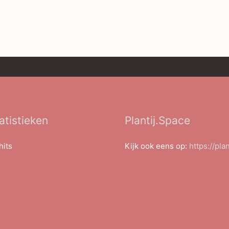
atistieken
Plantij.Space
hits
Kijk ook eens op:
https://pla