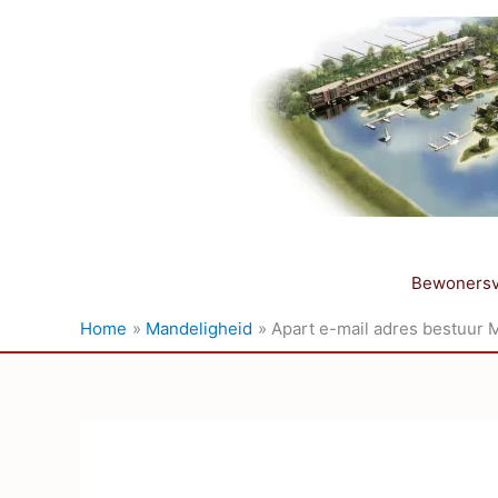
Ga
naar
de
inhoud
Bewonersv
Home
Mandeligheid
Apart e-mail adres bestuur 