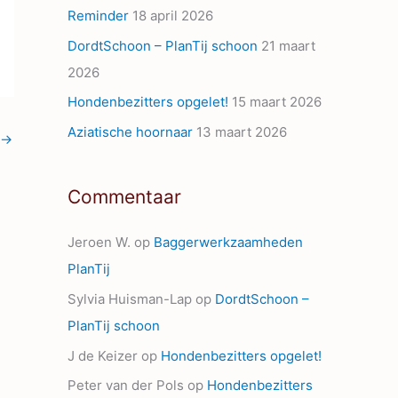
Reminder
18 april 2026
s
DordtSchoon – PlanTij schoon
21 maart
2026
Hondenbezitters opgelet!
15 maart 2026
Aziatische hoornaar
13 maart 2026
→
Commentaar
Jeroen W.
op
Baggerwerkzaamheden
PlanTij
Sylvia Huisman-Lap
op
DordtSchoon –
PlanTij schoon
J de Keizer
op
Hondenbezitters opgelet!
Peter van der Pols
op
Hondenbezitters