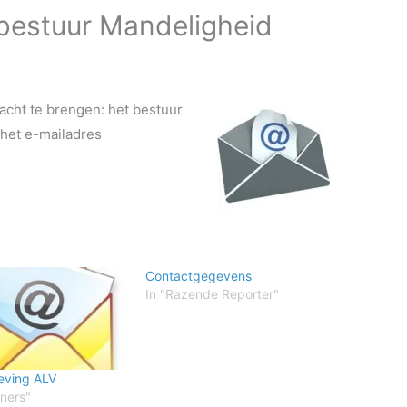
 bestuur Mandeligheid
cht te brengen: het bestuur
 het e-mailadres
Contactgegevens
In "Razende Reporter"
eving ALV
ners"