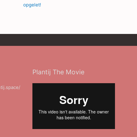
opgelet!
Plantij The Movie
ntij.space/