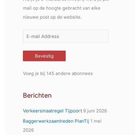
mail op de hoogte gebracht van elke
nieuwe post op de website.
E
-
m
Bevestig
a
i
Voeg je bij 145 andere abonnees
l
A
Berichten
d
d
Verkeersmaatregel Tijpoort
9 juni 2026
r
Baggerwerkzaamheden PlanTij
1 mei
e
2026
s