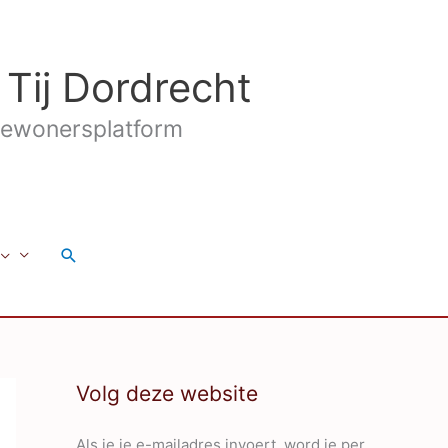
 Tij Dordrecht
ewonersplatform
Zoeken
Volg deze website
Als je je e-mailadres invoert, word je per