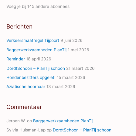
i
Voeg je bij 145 andere abonnees
l
A
Berichten
d
d
Verkeersmaatregel Tijpoort
9 juni 2026
r
Baggerwerkzaamheden PlanTij
1 mei 2026
e
Reminder
18 april 2026
s
s
DordtSchoon – PlanTij schoon
21 maart 2026
Hondenbezitters opgelet!
15 maart 2026
Aziatische hoornaar
13 maart 2026
Commentaar
Jeroen W.
op
Baggerwerkzaamheden PlanTij
Sylvia Huisman-Lap
op
DordtSchoon – PlanTij schoon