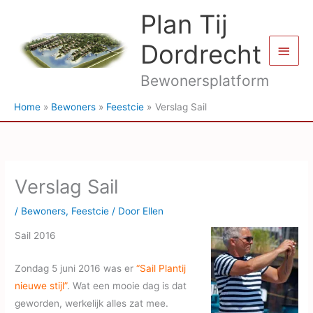
Ga
Plan Tij
naar
de
Dordrecht
Hoof
inhoud
Bewonersplatform
Home
Bewoners
Feestcie
Verslag Sail
Verslag Sail
/
Bewoners
,
Feestcie
/ Door
Ellen
Sail 2016
Zondag 5 juni 2016 was er
“Sail Plantij
nieuwe stijl”
. Wat een mooie dag is dat
geworden, werkelijk alles zat mee.