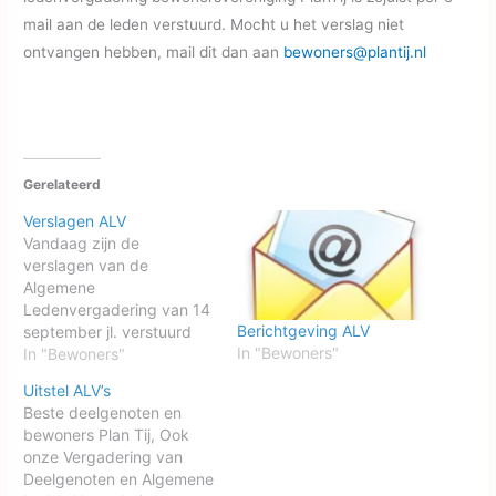
mail aan de leden verstuurd. Mocht u het verslag niet
ontvangen hebben, mail dit dan aan
bewoners@plantij.nl
Gerelateerd
Verslagen ALV
Vandaag zijn de
verslagen van de
Algemene
Ledenvergadering van 14
Berichtgeving ALV
september jl. verstuurd
In "Bewoners"
per mail. Mocht u niets
In "Bewoners"
ontvangen hebben, mail
Uitstel ALV’s
dan naar:
Beste deelgenoten en
mandeligheid@plantij.nl
bewoners Plan Tij, Ook
voor een verslag van de
onze Vergadering van
Stichting Mandeligheid
Deelgenoten en Algemene
bewoners@plantij.nl voor