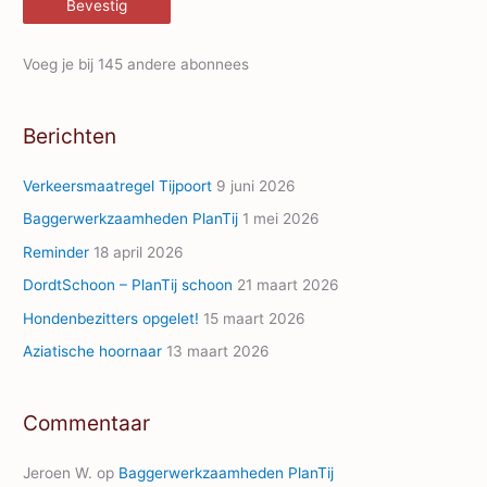
Bevestig
a
i
Voeg je bij 145 andere abonnees
l
A
Berichten
d
d
Verkeersmaatregel Tijpoort
9 juni 2026
r
Baggerwerkzaamheden PlanTij
1 mei 2026
e
Reminder
18 april 2026
s
s
DordtSchoon – PlanTij schoon
21 maart 2026
Hondenbezitters opgelet!
15 maart 2026
Aziatische hoornaar
13 maart 2026
Commentaar
Jeroen W.
op
Baggerwerkzaamheden PlanTij