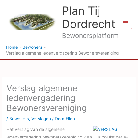
Ga
Plan Tij
naar
de
Dordrecht
Hoof
inhoud
Bewonersplatform
Home
Bewoners
Verslag algemene ledenvergadering Bewonersvereniging
Verslag algemene
ledenvergadering
Bewonersvereniging
/
Bewoners
,
Verslagen
/ Door
Ellen
Het verslag van de algemene
ledenvergadering bewonersvereniging PlanTij is zojuist per e-