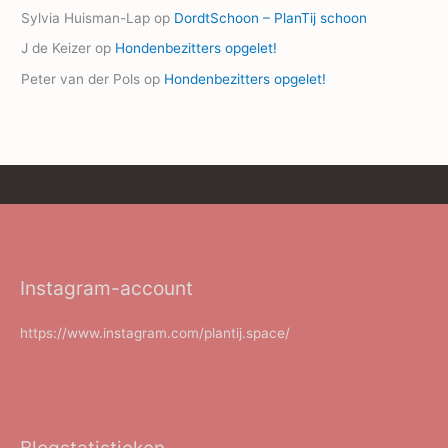
Sylvia Huisman-Lap
op
DordtSchoon – PlanTij schoon
J de Keizer
op
Hondenbezitters opgelet!
Peter van der Pols
op
Hondenbezitters opgelet!
Instagram-account
https://www.instagram.com/plantij.space/
Blogstatistieken