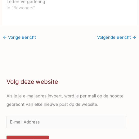
Leden Vergadering
een verslag van de
(hierna te noemen ALV’s)
In "Bewoners"
bewonersvereniging
hebben uitdrukkelijk te
maken met de
overheidsmaatregelen
tegen het Corona Virus.
←
Vorige Bericht
Volgende Bericht
→
Samenkomsten van drie
mensen of meer zijn tot 1
juni verboden. Hoewel het
besluit van het kabinet
voorlopig geldt tot…
Volg deze website
Als je je e-mailadres invoert, word je per mail op de hoogte
gebracht van elke nieuwe post op de website.
E
-
m