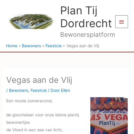
Ga
Plan Tij
naar
de
Dordrecht
Hoof
inhoud
Bewonersplatform
Home
Bewoners
Feestcie
Vegas aan de Vlij
Vegas aan de Vlij
/
Bewoners
,
Feestcie
/ Door
Ellen
Een mooie zomeravond,
de goochelaar voor onze kleine plantij
bewonertjes
de Vloed in een zee van licht,