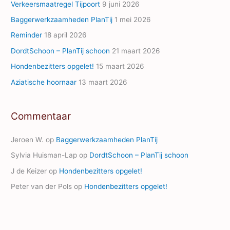
Verkeersmaatregel Tijpoort
9 juni 2026
r
Baggerwerkzaamheden PlanTij
1 mei 2026
e
Reminder
18 april 2026
s
s
DordtSchoon – PlanTij schoon
21 maart 2026
Hondenbezitters opgelet!
15 maart 2026
Aziatische hoornaar
13 maart 2026
Commentaar
Jeroen W.
op
Baggerwerkzaamheden PlanTij
Sylvia Huisman-Lap
op
DordtSchoon – PlanTij schoon
J de Keizer
op
Hondenbezitters opgelet!
Peter van der Pols
op
Hondenbezitters opgelet!