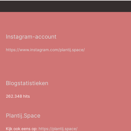
Instagram-account
https://www.instagram.com/plantij.space/
Blogstatistieken
262.348 hits
Plantij.Space
Kijk ook eens op:
https://plantij.space/