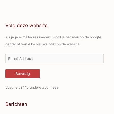
Volg deze website
Als je je e-mailadres invoert, word je per mail op de hoogte
gebracht van elke nieuwe post op de website.
E
-
m
Bevestig
a
i
Voeg je bij 145 andere abonnees
l
A
Berichten
d
d