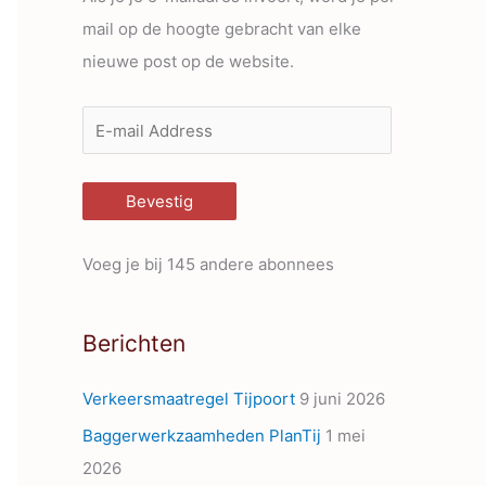
mail op de hoogte gebracht van elke
nieuwe post op de website.
E
-
m
Bevestig
a
i
Voeg je bij 145 andere abonnees
l
A
Berichten
d
d
Verkeersmaatregel Tijpoort
9 juni 2026
r
Baggerwerkzaamheden PlanTij
1 mei
e
2026
s