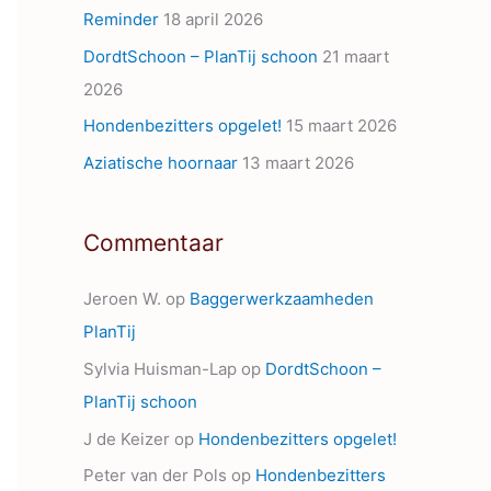
Reminder
18 april 2026
s
DordtSchoon – PlanTij schoon
21 maart
2026
Hondenbezitters opgelet!
15 maart 2026
Aziatische hoornaar
13 maart 2026
Commentaar
Jeroen W.
op
Baggerwerkzaamheden
PlanTij
Sylvia Huisman-Lap
op
DordtSchoon –
PlanTij schoon
J de Keizer
op
Hondenbezitters opgelet!
Peter van der Pols
op
Hondenbezitters