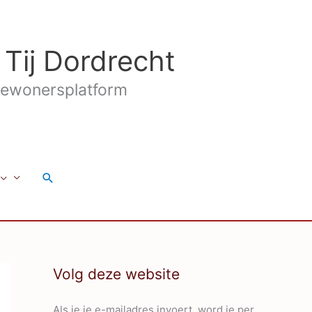
 Tij Dordrecht
ewonersplatform
Zoeken
Volg deze website
Als je je e-mailadres invoert, word je per