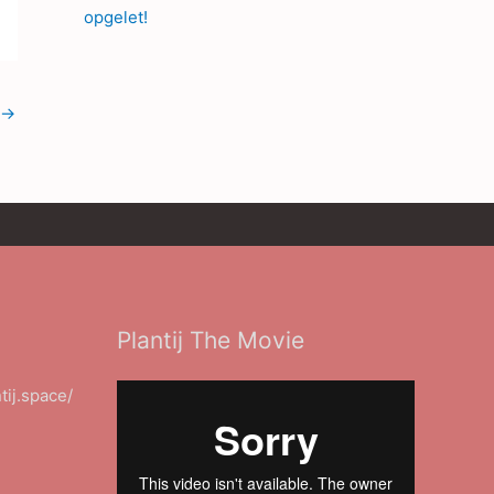
opgelet!
→
Plantij The Movie
ntij.space/