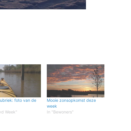
ubriek: foto van de
Mooie zonsopkomst deze
week
 vd Week"
In "Bewoners"