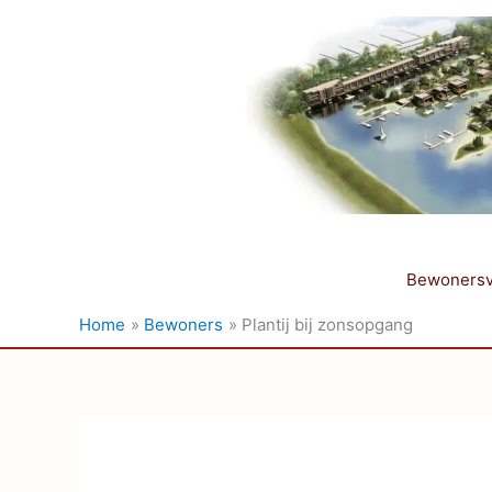
Ga
naar
de
inhoud
Bewonersv
Home
Bewoners
Plantij bij zonsopgang