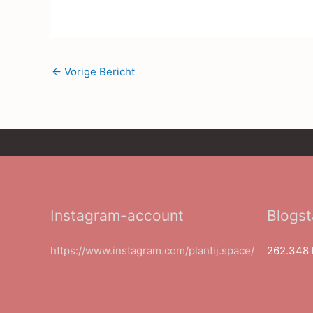
←
Vorige Bericht
Instagram-account
Blogst
https://www.instagram.com/plantij.space/
262.348 