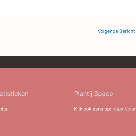
Volgende Bericht
atistieken
Plantij.Space
hits
Kijk ook eens op:
https://pla