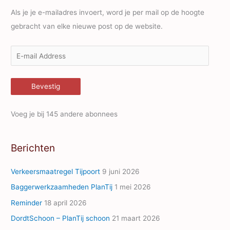
Als je je e-mailadres invoert, word je per mail op de hoogte
gebracht van elke nieuwe post op de website.
E
-
m
Bevestig
a
i
Voeg je bij 145 andere abonnees
l
A
Berichten
d
d
Verkeersmaatregel Tijpoort
9 juni 2026
r
Baggerwerkzaamheden PlanTij
1 mei 2026
e
Reminder
18 april 2026
s
s
DordtSchoon – PlanTij schoon
21 maart 2026