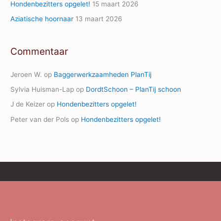
Hondenbezitters opgelet!
15 maart 2026
Aziatische hoornaar
13 maart 2026
Commentaar
Jeroen W.
op
Baggerwerkzaamheden PlanTij
Sylvia Huisman-Lap
op
DordtSchoon – PlanTij schoon
J de Keizer
op
Hondenbezitters opgelet!
Peter van der Pols
op
Hondenbezitters opgelet!