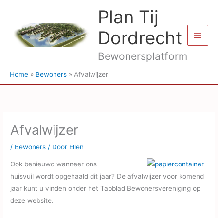
Ga
Plan Tij
naar
de
Dordrecht
Hoof
inhoud
Bewonersplatform
Home
Bewoners
Afvalwijzer
Afvalwijzer
/
Bewoners
/ Door
Ellen
Ook benieuwd wanneer ons
huisvuil wordt opgehaald dit jaar? De afvalwijzer voor komend
jaar kunt u vinden onder het Tabblad Bewonersvereniging op
deze website.