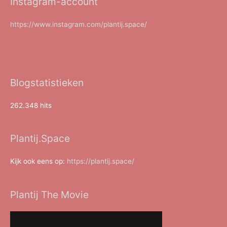
Instagram-account
https://www.instagram.com/plantij.space/
Blogstatistieken
262.348 hits
Plantij.Space
Kijk ook eens op:
https://plantij.space/
Plantij The Movie