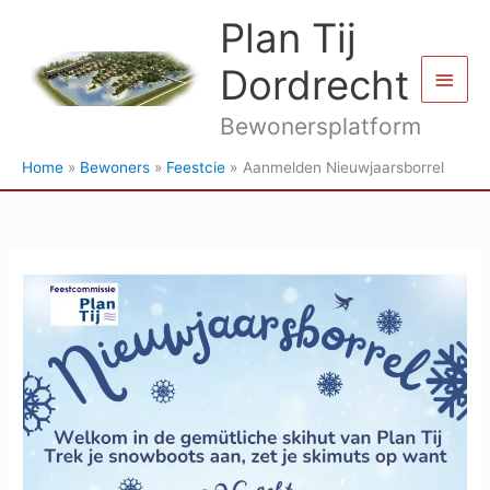
Ga
Plan Tij
naar
de
Dordrecht
Hoof
inhoud
Bewonersplatform
Home
Bewoners
Feestcie
Aanmelden Nieuwjaarsborrel