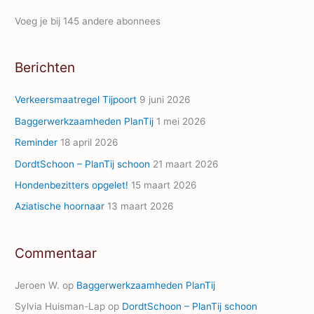
i
Voeg je bij 145 andere abonnees
l
A
Berichten
d
d
Verkeersmaatregel Tijpoort
9 juni 2026
r
Baggerwerkzaamheden PlanTij
1 mei 2026
e
Reminder
18 april 2026
s
s
DordtSchoon – PlanTij schoon
21 maart 2026
Hondenbezitters opgelet!
15 maart 2026
Aziatische hoornaar
13 maart 2026
Commentaar
Jeroen W.
op
Baggerwerkzaamheden PlanTij
Sylvia Huisman-Lap
op
DordtSchoon – PlanTij schoon