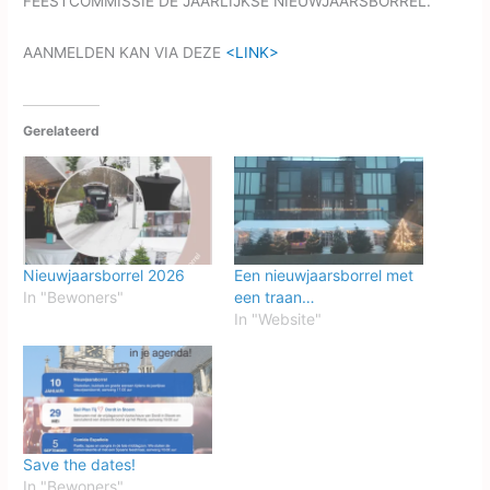
FEESTCOMMISSIE DE JAARLIJKSE NIEUWJAARSBORREL.
AANMELDEN KAN VIA DEZE
<LINK>
Gerelateerd
Nieuwjaarsborrel 2026
Een nieuwjaarsborrel met
In "Bewoners"
een traan…
In "Website"
Save the dates!
In "Bewoners"